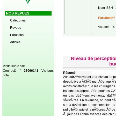
Num ISSN : 
NOS REVUES
Parution N° 
Catégories
Volume : 16
Revues
Parutions
Articles
Niveau de perception
bu
Visite sur le site
Connecté /
23066141
Visiteurs
Résumé :
Total
Afin dâ€™Ã©valuer leur niveau de pe
descriptive a Ã©tÃ© menÃ©e auprÃ¨s 
avons constatÃ© que les chirurgiens 
traitements appropriÃ©s pour les CAT
en cas dâ€™enclavements, dâ€™in
sÃ©vÃ¨res. En revanche, on peut dÃ
sur la dÃ©cision de conservation ou n
radiothÃ©rapie et la nÃ©cessitÃ© de r
Ã jour des connaissances des chirurg