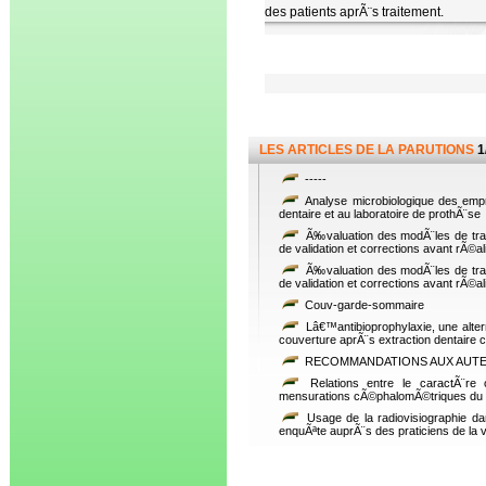
des patients aprÃ¨s traitement.
LES ARTICLES DE LA PARUTIONS
1
-----
Analyse microbiologique des empr
dentaire et au laboratoire de prothÃ¨se
Ã‰valuation des modÃ¨les de trava
de validation et corrections avant rÃ©a
Ã‰valuation des modÃ¨les de trava
de validation et corrections avant rÃ©a
Couv-garde-sommaire
Lâ€™antibioprophylaxie, une alter
couverture aprÃ¨s extraction dentaire
RECOMMANDATIONS AUX AUT
Relations entre le caractÃ¨re o
mensurations cÃ©phalomÃ©triques du s
Usage de la radiovisiographie da
enquÃªte auprÃ¨s des praticiens de la 