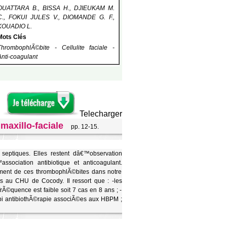
OUATTARA B., BISSA H., DJIEUKAM M.
C., FOKUI JULES V., DIOMANDE G. F.,
KOUADIO L.
Mots Clés
ThrombophlÃ©bite - Cellulite faciale -
Anti-coagulant
Telecharger
maxillo-faciale
pp. 12-15.
septiques. Elles restent dâ€™observation
sociation antibiotique et anticoagulant.
tement de ces thrombophlÃ©bites dans notre
 au CHU de Cocody. Il ressort que : -les
rÃ©quence est faible soit 7 cas en 8 ans ; -
e bi antibiothÃ©rapie associÃ©es aux HBPM ;