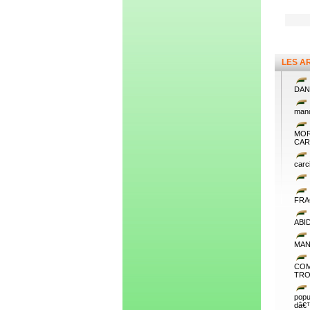
LES A
DAN
mand
MOR
CAR
carc
FRA
ABI
MAN
COM
TRO
popu
dâ€™