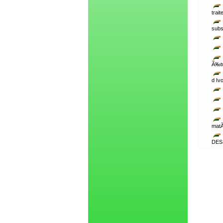
trai
subs
Ã‰tu
d Ivo
matÃ
DES