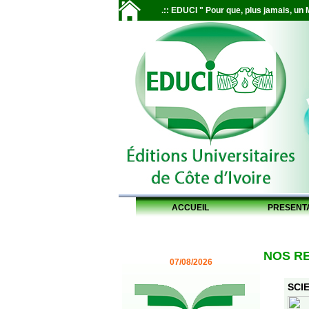
.:: EDUCI " Pour que, plus jamais, un M
ACCUEIL
PRESENT
NOS R
07/08/2026
SCIE