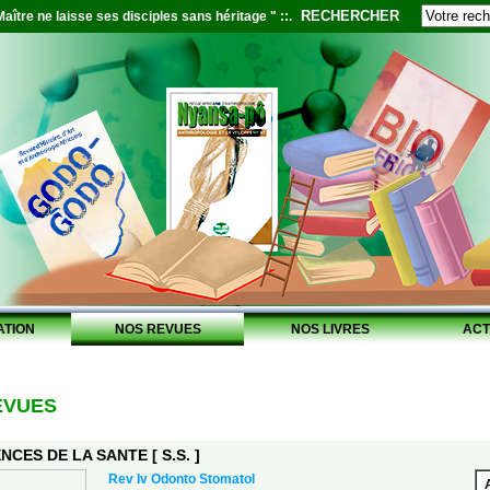
RECHERCHER
aître ne laisse ses disciples sans héritage " ::.
ATION
NOS REVUES
NOS LIVRES
ACT
EVUES
NCES DE LA SANTE [ S.S. ]
Rev Iv Odonto Stomatol