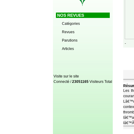
NOS REVUES
Catégories
Revues
Parutions
-
Articles
Visite sur le site
Connecté /
23051165
Visiteurs Total
Résum
Les t
coura
Lâ€™ob
conte
thromb
lâ€™at
lâ€™Ã©