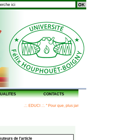
UALITES
CONTACTS
.::. EDUCI .::. " Pour que, plus jamais, un Maître ne laisse ses disciples 
Auteurs de l'article