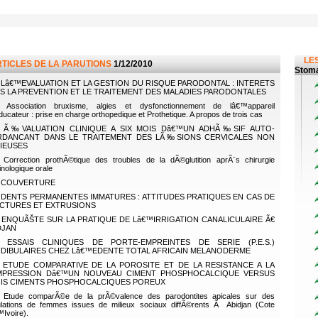
LES
RTICLES DE LA PARUTIONS
1/12/2010
Stoma
Lâ€™EVALUATION ET LA GESTION DU RISQUE PARODONTAL : INTERETS
S LA PREVENTION ET LE TRAITEMENT DES MALADIES PARODONTALES
Association bruxisme, algies et dysfonctionnement de lâ€™appareil
ucateur : prise en charge orthopedique et Prothetique. A propos de trois cas
Ã‰VALUATION CLINIQUE A SIX MOIS Dâ€™UN ADHÃ‰SIF AUTO-
DANCANT DANS LE TRAITEMENT DES LÃ‰SIONS CERVICALES NON
IEUSES
Correction prothÃ©tique des troubles de la dÃ©glutition aprÃ¨s chirurgie
inologique orale
COUVERTURE
DENTS PERMANENTES IMMATURES : ATTITUDES PRATIQUES EN CAS DE
CTURES ET EXTRUSIONS
ENQUÃŠTE SUR LA PRATIQUE DE Lâ€™IRRIGATION CANALICULAIRE Ã€
DJAN
ESSAIS CLINIQUES DE PORTE-EMPREINTES DE SERIE (P.E.S.)
DIBULAIRES CHEZ Lâ€™EDENTE TOTAL AFRICAIN MELANODERME
ETUDE COMPARATIVE DE LA POROSITE ET DE LA RESISTANCE A LA
PRESSION Dâ€™UN NOUVEAU CIMENT PHOSPHOCALCIQUE VERSUS
IS CIMENTS PHOSPHOCALCIQUES POREUX
Etude comparÃ©e de la prÃ©valence des parodontites apicales sur des
lations de femmes issues de milieux sociaux diffÃ©rents Ã Abidjan (Cote
Ivoire).