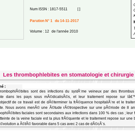
Num ISSN : 1817-5511
[ ]
Parution N° 1
du 14-11-2017
Volume : 12
de l'année 2010
Les thrombophlebites en stomatologie et chirurgie 
é :
hrombophlÃ©bites sont des infections du systÃ¨me veineux par des thrombus 
nte dans les pays sous mÃ©dicalisÃ©s, et leur traitement repose sur lâ€™as
jectif de ce travail est de dÃ©terminer la frÃ©quence hospitaliÃ¨re et le trai
xte. Nous avons menÃ© une Ã©tude rÃ©trospective sur une pÃ©riode de 8 ans
ophlÃ©bites faciales sont secondaires aux infections dans 100 % des cas ; leur f
teinte de la veine faciale est la plus frÃ©quente et le traitement repose sur un
volution a Ã©tÃ© favorable dans 5 cas avec 2 cas de dÃ©cÃ¨s.