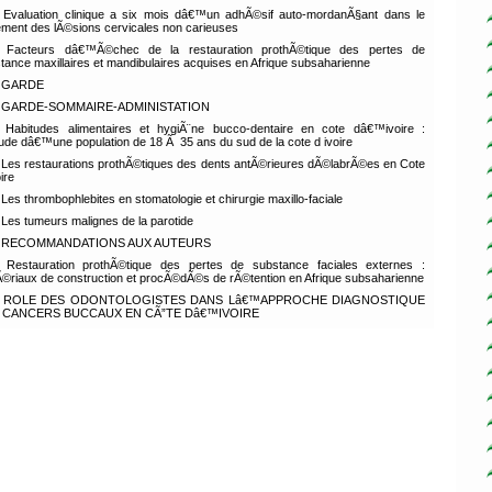
Evaluation clinique a six mois dâ€™un adhÃ©sif auto-mordanÃ§ant dans le
tement des lÃ©sions cervicales non carieuses
Facteurs dâ€™Ã©chec de la restauration prothÃ©tique des pertes de
tance maxillaires et mandibulaires acquises en Afrique subsaharienne
GARDE
GARDE-SOMMAIRE-ADMINISTATION
Habitudes alimentaires et hygiÃ¨ne bucco-dentaire en cote dâ€™ivoire :
de dâ€™une population de 18 Ã 35 ans du sud de la cote d ivoire
Les restaurations prothÃ©tiques des dents antÃ©rieures dÃ©labrÃ©es en Cote
ire
Les thrombophlebites en stomatologie et chirurgie maxillo-faciale
Les tumeurs malignes de la parotide
RECOMMANDATIONS AUX AUTEURS
Restauration prothÃ©tique des pertes de substance faciales externes :
©riaux de construction et procÃ©dÃ©s de rÃ©tention en Afrique subsaharienne
ROLE DES ODONTOLOGISTES DANS Lâ€™APPROCHE DIAGNOSTIQUE
 CANCERS BUCCAUX EN CÃ”TE Dâ€™IVOIRE