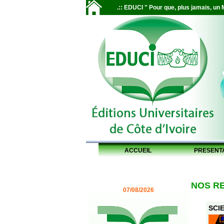
.:: EDUCI " Pour que, plus jamais, un M
ACCUEIL
PRESENT
NOS R
07/08/2026
SCIE