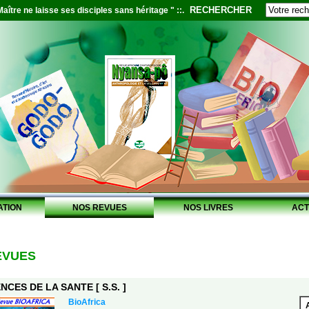
RECHERCHER
aître ne laisse ses disciples sans héritage " ::.
ATION
NOS REVUES
NOS LIVRES
ACT
EVUES
NCES DE LA SANTE [ S.S. ]
BioAfrica