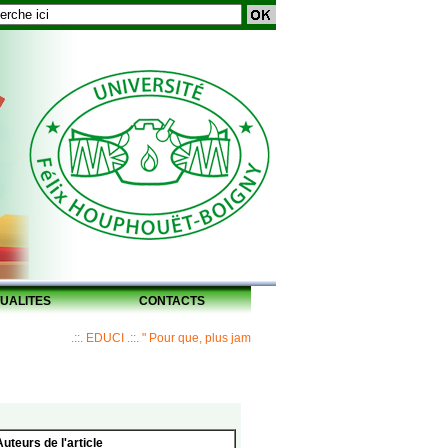
UALITES
CONTACTS
.::. EDUCI .::. " Pour que, plus jamais, un Maître ne laisse ses disciples 
Auteurs de l'article