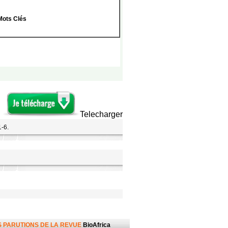
Mots Clés
Telecharger
1-6.
 PARUTIONS DE LA REVUE
BioAfrica