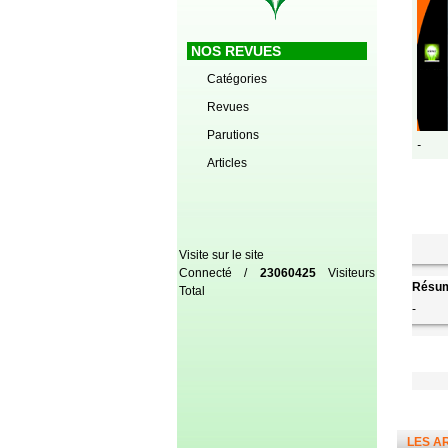
NOS REVUES
Catégories
Revues
Parutions
-
Articles
Visite sur le site
Connecté /
23060425
Visiteurs
Résum
Total
-
LES A