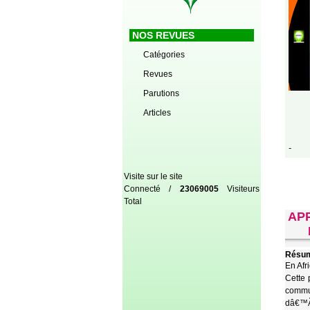
NOS REVUES
Catégories
Revues
Parutions
Articles
-
Visite sur le site
Connecté /
23069005
Visiteurs
Total
AP
Résum
En Afr
Cette 
commun
dâ€™Ã©