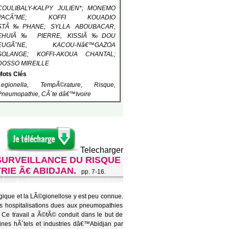
COULIBALY-KALPY JULIEN*; MONEMO
PACÃ”ME; KOFFI KOUADIO
STÃ‰PHANE; SYLLA ABOUBACAR,
EHUIÃ‰ PIERRE, KISSIÃ‰DOU
EUGÃˆNE, KACOU-Nâ€™GAZOA
SOLANGE; KOFFI-AKOUA CHANTAL;
DOSSO MIREILLE
Mots Clés
Legionella, TempÃ©rature, Risque,
Pneumopathie, CÃ´te dâ€™Ivoire
Telecharger
SURVEILLANCE DU RISQUE
RIE Ã€ ABIDJAN.
pp. 7-16.
ique et la LÃ©gionellose y est peu connue.
s hospitalisations dues aux pneumopathies
Ce travail a Ã©tÃ© conduit dans le but de
nes hÃ´tels et industries dâ€™Abidjan par