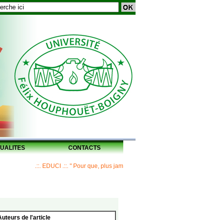
UALITES
CONTACTS
.::. EDUCI .::. " Pour que, plus jamais, un Maître ne laisse ses disciples s
Auteurs de l'article