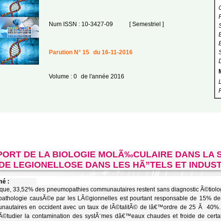
Num ISSN : 10-3427-09
[ Semestriel ]
Parution N° 15
du 16-11-2016
Volume : 0
de l'année 2016
PORT DE LA BIOLOGIE MOLÃ‰CULAIRE DANS LA 
DE LEGIONELLOSE DANS LES HÃ”TELS ET INDUST
é :
ique, 33,52% des pneumopathies communautaires restent sans diagnostic Ã©tiolog
pathologie causÃ©e par les LÃ©gionnelles est pourtant responsable de 15% de
autaires en occident avec un taux de lÃ©talitÃ© de lâ€™ordre de 25 Ã 40%. 
tudier la contamination des systÃ¨mes dâ€™eaux chaudes et froide de certai