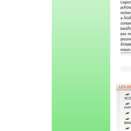
Legio
prÃ©le
recher
a Ã©tÃ
contam
bactÃ©
pas re
piscin
Ã©tabl
requis
LES A
SCO
HYP
BAN