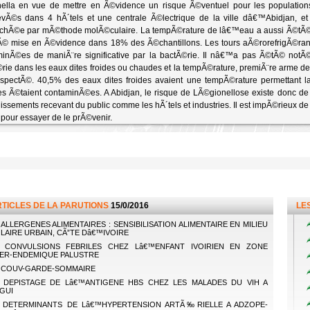
nella en vue de mettre en Ã©vidence un risque Ã©ventuel pour les populati
vÃ©s dans 4 hÃ´tels et une centrale Ã©lectrique de la ville dâ€™Abidjan, e
chÃ©e par mÃ©thode molÃ©culaire. La tempÃ©rature de lâ€™eau a aussi Ã©tÃ© 
© mise en Ã©vidence dans 18% des Ã©chantillons. Les tours aÃ©rorefrigÃ©rante
inÃ©es de maniÃ¨re significative par la bactÃ©rie. Il nâ€™a pas Ã©tÃ© notÃ
rie dans les eaux dites froides ou chaudes et la tempÃ©rature, premiÃ¨re arme d
spectÃ©. 40,5% des eaux dites froides avaient une tempÃ©rature permettant la 
es Ã©taient contaminÃ©es. A Abidjan, le risque de LÃ©gionellose existe donc de
issements recevant du public comme les hÃ´tels et industries. Il est impÃ©rieux d
 pour essayer de le prÃ©venir.
RTICLES DE LA PARUTIONS
15/0/2016
LES
ALLERGENES ALIMENTAIRES : SENSIBILISATION ALIMENTAIRE EN MILIEU
LAIRE URBAIN, CÃ”TE Dâ€™IVOIRE
CONVULSIONS FEBRILES CHEZ Lâ€™ENFANT IVOIRIEN EN ZONE
ER-ENDEMIQUE PALUSTRE
COUV-GARDE-SOMMAIRE
DEPISTAGE DE Lâ€™ANTIGENE HBS CHEZ LES MALADES DU VIH A
GUI
DETERMINANTS DE Lâ€™HYPERTENSION ARTÃ‰RIELLE A ADZOPE-