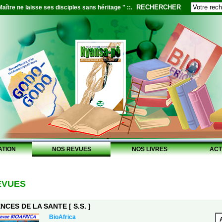
RECHERCHER
aître ne laisse ses disciples sans héritage " ::.
ATION
NOS REVUES
NOS LIVRES
ACT
EVUES
NCES DE LA SANTE [ S.S. ]
BioAfrica