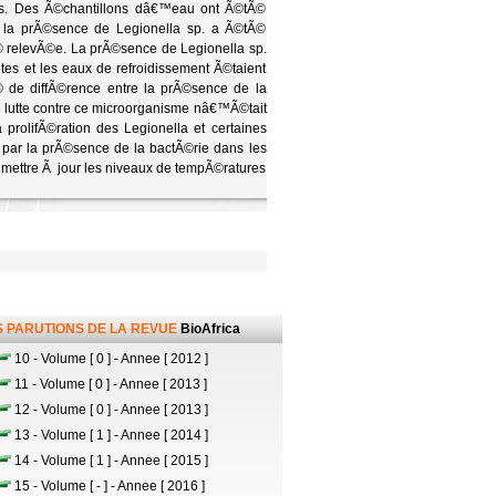
ons. Des Ã©chantillons dâ€™eau ont Ã©tÃ©
t la prÃ©sence de Legionella sp. a Ã©tÃ©
relevÃ©e. La prÃ©sence de Legionella sp.
s et les eaux de refroidissement Ã©taient
© de diffÃ©rence entre la prÃ©sence de la
e lutte contre ce microorganisme nâ€™Ã©tait
prolifÃ©ration des Legionella et certaines
 par la prÃ©sence de la bactÃ©rie dans les
e mettre Ã jour les niveaux de tempÃ©ratures
 PARUTIONS DE LA REVUE
BioAfrica
10 - Volume [ 0 ] - Annee [ 2012 ]
11 - Volume [ 0 ] - Annee [ 2013 ]
12 - Volume [ 0 ] - Annee [ 2013 ]
13 - Volume [ 1 ] - Annee [ 2014 ]
14 - Volume [ 1 ] - Annee [ 2015 ]
15 - Volume [ - ] - Annee [ 2016 ]