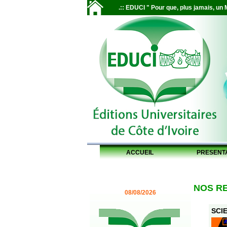
.:: EDUCI " Pour que, plus jamais, un M
ACCUEIL
PRESENT
NOS R
08/08/2026
SCIE