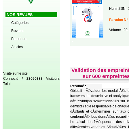
Num ISSN : 
NOS REVUES
Parution N° 
Catégories
Volume : 20
Revues
Parutions
-
Articles
Validation des emprein
Visite sur le site
sur 600 empreinte
Connecté /
23050383
Visiteurs
Total
Résumé :
Objectif : Ã©valuer les modalitÃ©s
transversale, descriptive et analytiq
dâ€™Abidjan sÃ©lectionnÃ©s sur la
dentiste) et le responsable de chaque
dÃ©fauts et dÃ©terminer leur taux
conformitÃ©. Les donnÃ©es recueillie
Le calcul des frÃ©quences des diff
diffÃ©rentes variables Ã©tudiÃ©es. 