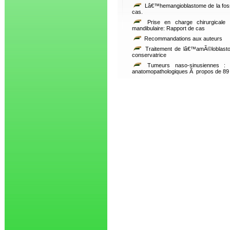
Lâ€™hemangioblastome de la foss
cas.
Prise en charge chirurgicale 
mandibulaire: Rapport de cas
Recommandations aux auteurs
Traitement de lâ€™amÃ©loblastome
conservatrice
Tumeurs naso-sinusiennes : a
anatomopathologiques Ã propos de 8