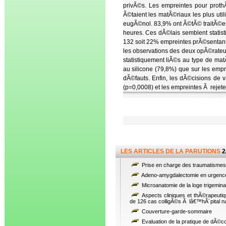
privÃ©s. Les empreintes pour proth
Ã©taient les matÃ©riaux les plus ut
eugÃ©nol. 83,9% ont Ã©tÃ© traitÃ©es d
heures. Ces dÃ©lais semblent stati
132 soit 22% empreintes prÃ©sentant 
les observations des deux opÃ©rateur
statistiquement liÃ©s au type de mat
au silicone (79,8%) que sur les empr
dÃ©fauts. Enfin, les dÃ©cisions de v
(p=0,0008) et les empreintes Ã reje
LES ARTICLES DE LA PARUTIONS
2
Prise en charge des traumatismes 
Adeno-amygdalectomie en urgence 
Microanatomie de la loge trigemina
Aspects cliniques et thÃ©rapeutiq
de 126 cas colligÃ©s Ã lâ€™hÃ´pital na
Couverture-garde-sommaire
Evaluation de la pratique de dÃ©co