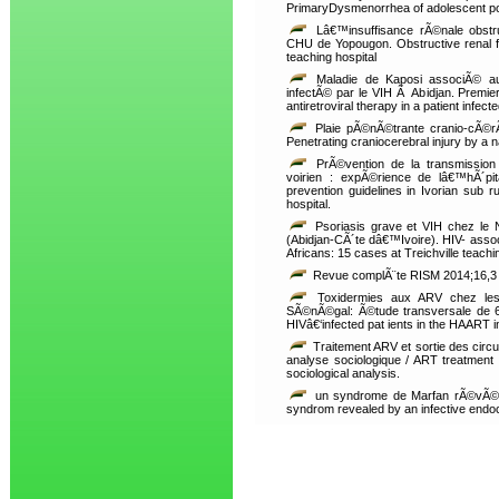
PrimaryDysmenorrhea of adolescent po
Lâ€™insuffisance rÃ©nale obstru
CHU de Yopougon. Obstructive renal fa
teaching hospital
Maladie de Kaposi associÃ© au t
infectÃ© par le VIH Ã Abidjan. Premi
antiretroviral therapy in a patient infect
Plaie pÃ©nÃ©trante cranio-cÃ©r
Penetrating craniocerebral injury by a n
PrÃ©vention de la transmission 
voirien : expÃ©rience de lâ€™hÃ´pi
prevention guidelines in Ivorian sub 
hospital.
Psoriasis grave et VIH chez le N
(Abidjan-CÃ´te dâ€™Ivoire). HIV- assoc
Africans: 15 cases at Treichville teach
Revue complÃ¨te RISM 2014;16,3
Toxidermies aux ARV chez les 
SÃ©nÃ©gal: Ã©tude transversale de 6
HIVâ€‘infected pat ients in the HAART i
Traitement ARV et sortie des circui
analyse sociologique / ART treatment ex
sociological analysis.
un syndrome de Marfan rÃ©vÃ©lÃ©
syndrom revealed by an infective endoc