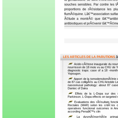
souches sensibles. Par contre les t
proportions de rÃ©sistance les pl
flumÃ©quine. Lâ€™association sulfami
Ã©tude a montrÃ© que lâ€™antibiog
antibiotiques et prÃ©venir lâ€™Ã©mer
LES ARTICLES DE LA PARUTIONS
3
Acido-cÃ©tose inaugurale du nour
nourrisson de 18 mois vu au CHU de Yop
diagnostic traps: case of a 18 -month-
Yopougon.
Apport de la tomodensitomÃ©trie 
de 87 cas colligÃ©s au CHU Aristide Le
nasosinusal pathology: about 87 cases
Dantec of Daka
Effets de la L-Dopa sur des s
Parkinson. L-Dopa effects on targeted 
Evaluations des rÃ©sultats foncti
Rectales (MAR) selon les critÃ¨res c
operatives functional outcomes in 
according Penaâ€™s clin
La dysmÃ©norrhÃ©e primair