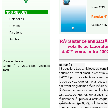
Num ISSN : 
NOS REVUES
Parution N° 
Catégories
Volume : 16
Revues
Parutions
Articles
RÃ©sistance antibactÃ
volaille au laborat
dâ€™Ivoire, entre 2002 
Visite sur le site
Résumé :
Connecté /
23076385
Visiteurs
Introduction. Les antibiotiques cons
Total
abusive dâ€™antibiotiques chez la v
Lâ€™objectif de cette Ã©tude est dâ
le poulet. MatÃ©riel et mÃ©thodes. I
dâ€™antibiogrammes rÃ©alisÃ©s sur
rÃ©sistance des souches ont Ã©tÃ© 
test exact de Fischer. RÃ©sultats
rÃ©sistance Ã plus de 4 antibiotiq
spÃ©culation (p> 0,66), ni Ã la tail
la gentamicine se sont rÃ©vÃ©lÃ©es