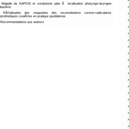
Maladie de KAPOSI et condylome plan Ã localisation pharyngo-laryngee
ltanÃ©e
RÃ©alisation des maquettes des reconstitutions corono-radiculaires
prothetiques coulÃ©es en pratique quotidienne.
Recommandations aux auteurs