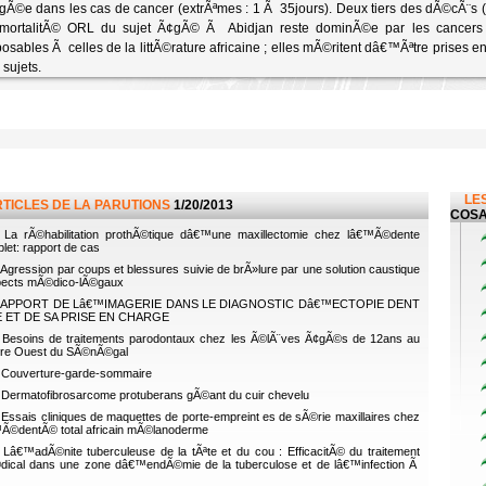
gÃ©e dans les cas de cancer (extrÃªmes : 1 Ã 35jours). Deux tiers des dÃ©cÃ¨s (n
-mortalitÃ© ORL du sujet Ã¢gÃ© Ã Abidjan reste dominÃ©e par les cancers
osables Ã celles de la littÃ©rature africaine ; elles mÃ©ritent dâ€™Ãªtre prises 
 sujets.
LES
RTICLES DE LA PARUTIONS
1/20/2013
COSA
La rÃ©habilitation prothÃ©tique dâ€™une maxillectomie chez lâ€™Ã©dente
let: rapport de cas
Agression par coups et blessures suivie de brÃ»lure par une solution caustique
pects mÃ©dico-lÃ©gaux
APPORT DE Lâ€™IMAGERIE DANS LE DIAGNOSTIC Dâ€™ECTOPIE DENT
E ET DE SA PRISE EN CHARGE
Besoins de traitements parodontaux chez les Ã©lÃ¨ves Ã¢gÃ©s de 12ans au
re Ouest du SÃ©nÃ©gal
Couverture-garde-sommaire
Dermatofibrosarcome protuberans gÃ©ant du cuir chevelu
Essais cliniques de maquettes de porte-empreint es de sÃ©rie maxillaires chez
Ã©dentÃ© total africain mÃ©lanoderme
Lâ€™adÃ©nite tuberculeuse de la tÃªte et du cou : EfficacitÃ© du traitement
ical dans une zone dâ€™endÃ©mie de la tuberculose et de lâ€™infection Ã