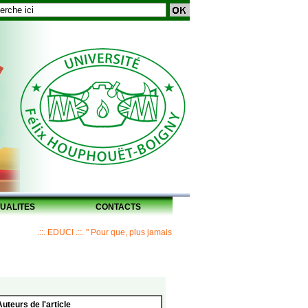
UALITES
CONTACTS
.::. EDUCI .::. " Pour que, plus jamais, un Maître ne laisse ses disciples sans h
Auteurs de l'article