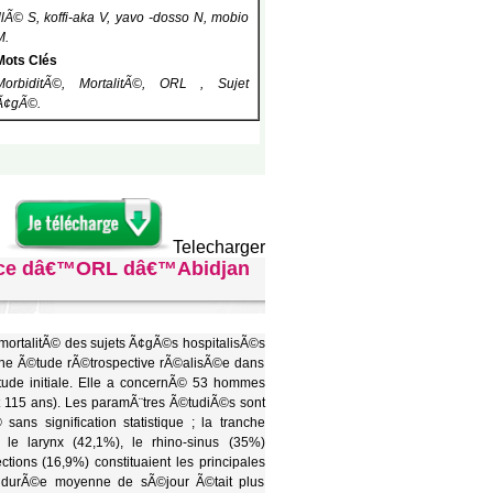
illÃ© S, koffi-aka V, yavo -dosso N, mobio
M.
Mots Clés
MorbiditÃ©, MortalitÃ©, ORL , Sujet
Ã¢gÃ©.
Telecharger
rvice dâ€™ORL dâ€™Abidjan
 mortalitÃ© des sujets Ã¢gÃ©s hospitalisÃ©s
ne Ã©tude rÃ©trospective rÃ©alisÃ©e dans
tude initiale. Elle a concernÃ© 53 hommes
 115 ans). Les paramÃ¨tres Ã©tudiÃ©s sont
s signification statistique ; la tranche
 larynx (42,1%), le rhino-sinus (35%)
tions (16,9%) constituaient les principales
a durÃ©e moyenne de sÃ©jour Ã©tait plus