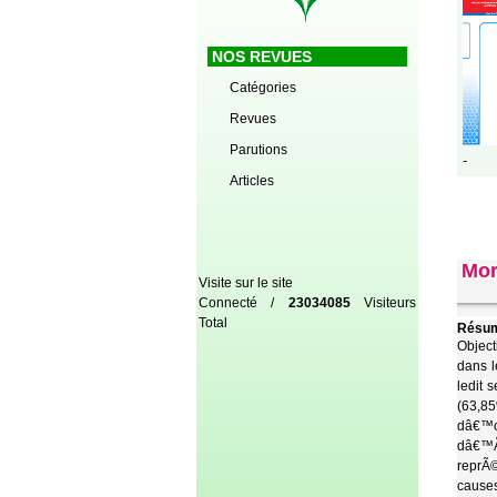
NOS REVUES
Catégories
Revues
Parutions
-
Articles
Mor
Visite sur le site
Connecté /
23034085
Visiteurs
Total
Résum
Object
dans l
ledit 
(63,85
dâ€™or
dâ€™Ã
reprÃ©
cause