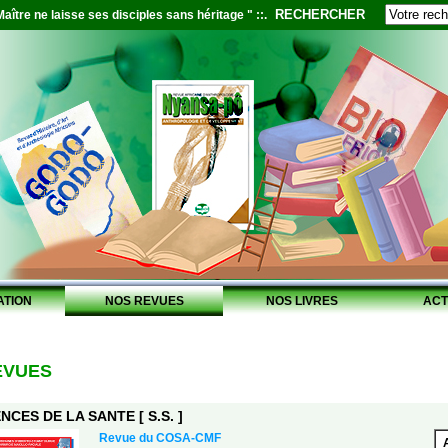
RECHERCHER
aître ne laisse ses disciples sans héritage " ::.
ATION
NOS REVUES
NOS LIVRES
ACT
EVUES
NCES DE LA SANTE [ S.S. ]
Revue du COSA-CMF