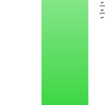
simu
prÃ©