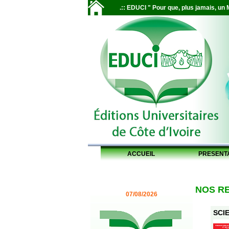
.:: EDUCI " Pour que, plus jamais, un M
ACCUEIL
PRESENT
NOS R
07/08/2026
SCIE