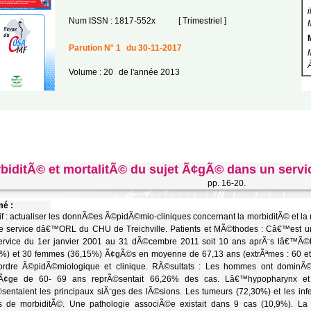
Num ISSN : 1817-552x
[ Trimestriel ]
Parution N° 1
du 30-11-2017
Volume : 20
de l'année 2013
biditÃ© et mortalitÃ© du sujet Ã¢gÃ© dans un se
pp. 16-20.
é :
if : actualiser les donnÃ©es Ã©pidÃ©mio-cliniques concernant la morbiditÃ© et la
e service dâ€™ORL du CHU de Treichville. Patients et MÃ©thodes : Câ€™est u
service du 1er janvier 2001 au 31 dÃ©cembre 2011 soit 10 ans aprÃ¨s lâ€™Ã©
%) et 30 femmes (36,15%) Ã¢gÃ©s en moyenne de 67,13 ans (extrÃªmes : 60 et
dre Ã©pidÃ©miologique et clinique. RÃ©sultats : Les hommes ont dominÃ© san
¢ge de 60- 69 ans reprÃ©sentait 66,26% des cas. Lâ€™hypopharynx et le
sentaient les principaux siÃ¨ges des lÃ©sions. Les tumeurs (72,30%) et les infec
s de morbiditÃ©. Une pathologie associÃ©e existait dans 9 cas (10,9%). L