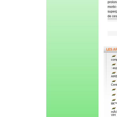
prolon
morbi
superp
de ces
LES A
comp
: as
AIR
Cent
lâ€™
mÃ©d
VIH