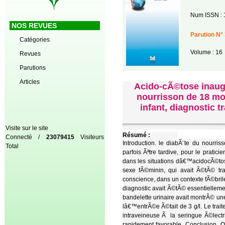
Num ISSN : 
NOS REVUES
Parution N° 
Catégories
Volume : 16
Revues
Parutions
Articles
Acido-cÃ©tose inaug
nourrisson de 18 mo
infant, diagnostic t
Visite sur le site
Résumé :
Connecté /
23079415
Visiteurs
Introduction. le diabÃ¨te du nourr
Total
parfois Ãªtre tardive, pour le prati
dans les situations dâ€™acidocÃ©tos
sexe fÃ©minin, qui avait Ã©tÃ© tr
conscience, dans un contexte fÃ©brile
diagnostic avait Ã©tÃ© essentiellem
bandelette urinaire avait montrÃ© un
lâ€™entrÃ©e Ã©tait de 3 g/l. Le trai
intraveineuse Ã la seringue Ã©lectr
rapidement favorable. Conclusion. Q