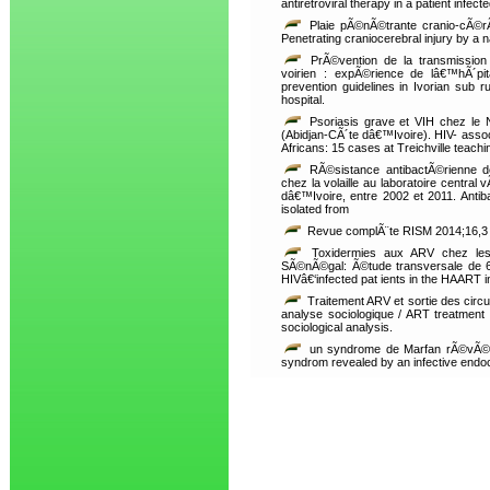
antiretroviral therapy in a patient infect
Plaie pÃ©nÃ©trante cranio-cÃ©r
Penetrating craniocerebral injury by a n
PrÃ©vention de la transmission 
voirien : expÃ©rience de lâ€™hÃ´pi
prevention guidelines in Ivorian sub 
hospital.
Psoriasis grave et VIH chez le N
(Abidjan-CÃ´te dâ€™Ivoire). HIV- assoc
Africans: 15 cases at Treichville teach
RÃ©sistance antibactÃ©rienne d
chez la volaille au laboratoire central
dâ€™Ivoire, entre 2002 et 2011. Antibac
isolated from
Revue complÃ¨te RISM 2014;16,3
Toxidermies aux ARV chez les 
SÃ©nÃ©gal: Ã©tude transversale de 6
HIVâ€‘infected pat ients in the HAART i
Traitement ARV et sortie des circui
analyse sociologique / ART treatment ex
sociological analysis.
un syndrome de Marfan rÃ©vÃ©lÃ©
syndrom revealed by an infective endoc