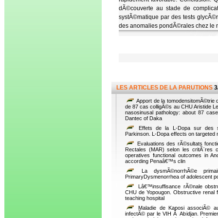
dÃ©couverte au stade de complicat
systÃ©matique par des tests glycÃ©mi
des anomalies pondÃ©rales chez le n
LES ARTICLES DE LA PARUTIONS
3
Apport de la tomodensitomÃ©trie 
de 87 cas colligÃ©s au CHU Aristide Le
nasosinusal pathology: about 87 cases
Dantec of Daka
Effets de la L-Dopa sur des s
Parkinson. L-Dopa effects on targeted 
Evaluations des rÃ©sultats foncti
Rectales (MAR) selon les critÃ¨res c
operatives functional outcomes in 
according Penaâ€™s clin
La dysmÃ©norrhÃ©e primair
PrimaryDysmenorrhea of adolescent po
Lâ€™insuffisance rÃ©nale obstru
CHU de Yopougon. Obstructive renal fa
teaching hospital
Maladie de Kaposi associÃ© au t
infectÃ© par le VIH Ã Abidjan. Premi