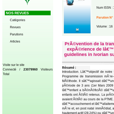
Num ISSN : 
NOS REVUES
Parution N° 
Catégories
Volume : 16
Revues
Parutions
Articles
PrÃ©vention de la tran
expÃ©rience de lâ€™h
guidelines in Ivorian s
Visite sur le site
Résumé :
Connecté /
23079960
Visiteurs
Introduction. Lâ€™objectif de notre
Total
Programme de transmission mÃ¨re-
MÃ©thode. Il sâ€™agissait dâ€™une
pÃ©riode de 3 ans (1er Mars 2009 
lâ€™enfant a bÃ©nÃ©ficiÃ© dâ€™un 
enfants ont Ã©tÃ© retenus. La prÃ©
avaient Ã©tÃ© au cours de la PTME.
dâ€™accouchement et lâ€™allaitemen
mÃ¨re et, en post natal immÃ©diat,
hautement actif (28,24%) ou dâ€™un