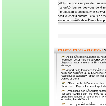
(98%). Le poids moyen de naissance
manquÃ© leur rendez-vous de 6 m
morbides au cours du suivi (55,95%)
positive chez 3 enfants. Le taux de 
aux enfants nÃ©s de mÃ¨res sÃ©ropos
LES ARTICLES DE LA PARUTIONS
3
Acido-cÃ©tose inaugurale du nour
nourrisson de 18 mois vu au CHU de Yop
diagnostic traps: case of a 18 -month-
Yopougon.
Apport de la tomodensitomÃ©trie 
de 87 cas colligÃ©s au CHU Aristide Le
nasosinusal pathology: about 87 cases
Dantec of Daka
Effets de la L-Dopa sur des s
Parkinson. L-Dopa effects on targeted 
Evaluations des rÃ©sultats foncti
Rectales (MAR) selon les critÃ¨res c
operatives functional outcomes in 
according Penaâ€™s clin
La dysmÃ©norrhÃ©e primair