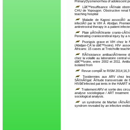
PrimaryDysmenorrhea of adolescent po
Lâ€™insuffisance rÃ©nale obstru
CHU de Yopougon. Obstructive renal fa
teaching hospital
Maladie de Kaposi associÃ© au t
infectÃ© par le VIH Ã Abidjan. Premi
antiretroviral therapy in a patient infect
Plaie pÃ©nÃ©trante cranio-cÃ©r
Penetrating craniocerebral injury by a n
Psoriasis grave et VIH chez le N
(Abidjan-CÃ´te dâ€™Ivoire). HIV- assoc
Africans: 15 cases at Treichville teach
RÃ©sistance antibactÃ©rienne d
chez la volaille au laboratoire central
dâ€™Ivoire, entre 2002 et 2011. Antibac
isolated from
Revue complÃ¨te RISM 2014;16,3
Toxidermies aux ARV chez les 
SÃ©nÃ©gal: Ã©tude transversale de 6
HIVâ€‘infected pat ients in the HAART i
Traitement ARV et sortie des circui
analyse sociologique / ART treatment ex
sociological analysis.
un syndrome de Marfan rÃ©vÃ©lÃ©
syndrom revealed by an infective endoc