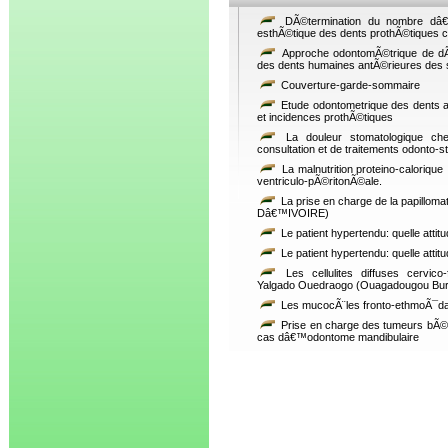
DÃ©termination du nombre dâ€™
esthÃ©tique des dents prothÃ©tiques c
Approche odontomÃ©trique de dÃ©
des dents humaines antÃ©rieures des s
Couverture-garde-sommaire
Etude odontometrique des dents a
et incidences prothÃ©tiques
La douleur stomatologique chez
consultation et de traitements odonto
La malnutrition proteino-calorique
ventriculo-pÃ©ritonÃ©ale.
La prise en charge de la papill
Dâ€™IVOIRE)
Le patient hypertendu: quelle atti
Le patient hypertendu: quelle atti
Les cellulites diffuses cervico-f
Yalgado Ouedraogo (Ouagadougou Bur
Les mucocÃ¨les fronto-ethmoÃ¯dale
Prise en charge des tumeurs bÃ
cas dâ€™odontome mandibulaire