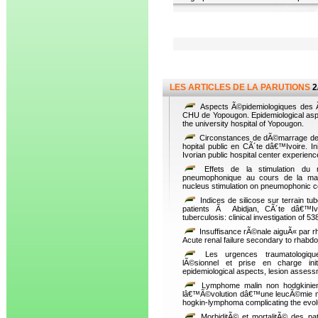
LES ARTICLES DE LA PARUTIONS
2
Aspects Ã©pidemiologiques des Ã
CHU de Yopougon. Epidemiological aspec
the university hospital of Yopougon.
Circonstances de dÃ©marrage de 
hopital public en CÃ´te dâ€™Ivoire. Ini
Ivorian public hospital center experienc
Effets de la stimulation du n
pneumophonique au cours de la mala
nucleus stimulation on pneumophonic c
Indices de silicose sur terrain tu
patients Ã Abidjan, CÃ´te dâ€™Ivoi
tuberculosis: clinical investigation of 5
Insuffisance rÃ©nale aiguÃ« par r
Acute renal failure secondary to rhabdo
Les urgences traumatologique
lÃ©sionnel et prise en charge in
epidemiological aspects, lesion assess
Lymphome malin non hodgkinien 
lâ€™Ã©volution dâ€™une leucÃ©mie myÃ
hogkin-lymphoma complicating the evolu
MorbiditÃ© et mortalitÃ© des pat