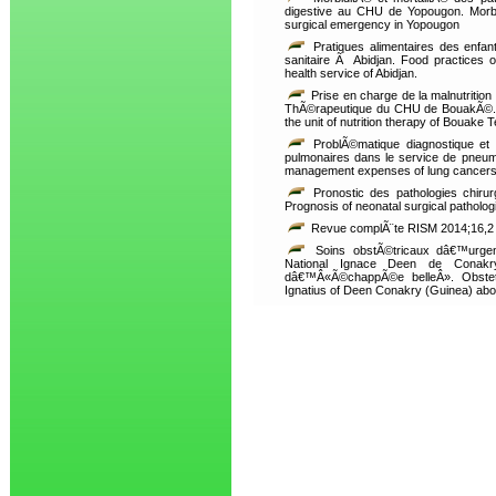
digestive au CHU de Yopougon. Morbidi
surgical emergency in Yopougon
Pratiques alimentaires des enfa
sanitaire Ã Abidjan. Food practices o
health service of Abidjan.
Prise en charge de la malnutritio
ThÃ©rapeutique du CHU de BouakÃ©. M
the unit of nutrition therapy of Bouake T
ProblÃ©matique diagnostique et
pulmonaires dans le service de pneumo
management expenses of lung cancers 
Pronostic des pathologies chiru
Prognosis of neonatal surgical patholog
Revue complÃ¨te RISM 2014;16,2
Soins obstÃ©tricaux dâ€™urgen
National Ignace Deen de Cona
dâ€™Â«Ã©chappÃ©e belleÂ». Obstetri
Ignatius of Deen Conakry (Guinea) ab