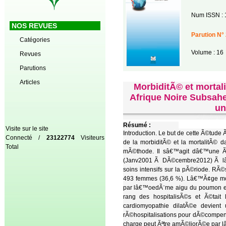
Num ISSN : 
NOS REVUES
Parution N° 
Catégories
Volume : 16
Revues
Parutions
Articles
MorbiditÃ© et mortal
Afrique Noire Subsaher
un
Résumé :
Visite sur le site
Introduction. Le but de cette Ã©tude
Connecté /
23122774
Visiteurs
de la morbiditÃ© et la mortalitÃ© d
Total
mÃ©thode. Il sâ€™agit dâ€™une Ã©
(Janv2001 Ã DÃ©cembre2012) Ã lâ€™i
soins intensifs sur la pÃ©riode. RÃ©
493 femmes (36,6 %). Lâ€™Ã¢ge moy
par lâ€™oedÃ¨me aigu du poumon et
rang des hospitalisÃ©s et Ã©tait
cardiomyopathie dilatÃ©e devient 
rÃ©hospitalisations pour dÃ©compens
charge peut Ãªtre amÃ©liorÃ©e par l