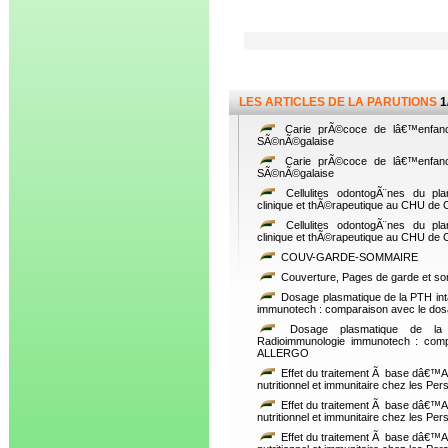
LES ARTICLES DE LA PARUTIONS
1
Carie prÃ©coce de lâ€™enfanc
SÃ©nÃ©galaise
Carie prÃ©coce de lâ€™enfanc
SÃ©nÃ©galaise
Cellulites odontogÃ¨nes du pla
clinique et thÃ©rapeutique au CHU de
Cellulites odontogÃ¨nes du pla
clinique et thÃ©rapeutique au CHU de
COUV-GARDE-SOMMAIRE
Couverture, Pages de garde et s
Dosage plasmatique de la PTH int
immunotech : comparaison avec le dosa
Dosage plasmatique de la 
Radioimmunologie immunotech : comp
ALLERGO
Effet du traitement Ã base dâ€™Alt
nutritionnel et immunitaire chez les Pe
Effet du traitement Ã base dâ€™Alt
nutritionnel et immunitaire chez les Pe
Effet du traitement Ã base dâ€™Alt