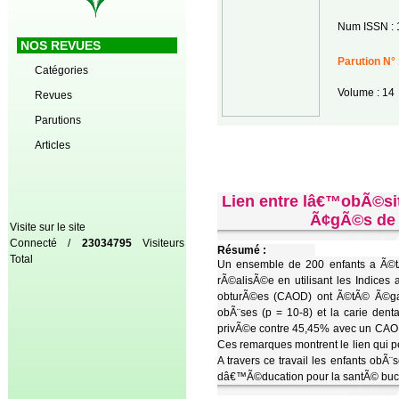
Num ISSN : 
NOS REVUES
Parution N° 
Catégories
Volume : 14
Revues
Parutions
Articles
Lien entre lâ€™obÃ©sit
Ã¢gÃ©s de 1
Visite sur le site
Connecté /
23034795
Visiteurs
Résumé :
Total
Un ensemble de 200 enfants a Ã©
rÃ©alisÃ©e en utilisant les Indices
obturÃ©es (CAOD) ont Ã©tÃ© Ã©galem
obÃ¨ses (p = 10-8) et la carie de
privÃ©e contre 45,45% avec un CAOD d
Ces remarques montrent le lien qui p
A travers ce travail les enfants obÃ
dâ€™Ã©ducation pour la santÃ© bucco