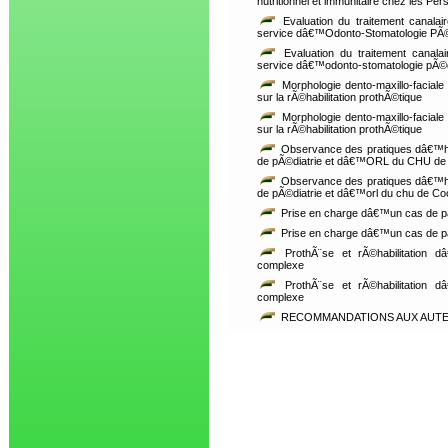
nutritionnel et immunitaire chez les Pe
Evaluation du traitement canala
service dâ€™Odonto-Stomatologie PÃ©
Evaluation du traitement canal
service dâ€™odonto-stomatologie pÃ©
Morphologie dento-maxillo-faciale
sur la rÃ©habilitation prothÃ©tique
Morphologie dento-maxillo-faciale
sur la rÃ©habilitation prothÃ©tique
Observance des pratiques dâ€™h
de pÃ©diatrie et dâ€™ORL du CHU de
Observance des pratiques dâ€™h
de pÃ©diatrie et dâ€™orl du chu de C
Prise en charge dâ€™un cas de p
Prise en charge dâ€™un cas de p
ProthÃ¨se et rÃ©habilitation dâ
complexe
ProthÃ¨se et rÃ©habilitation dâ
complexe
RECOMMANDATIONS AUX AUT