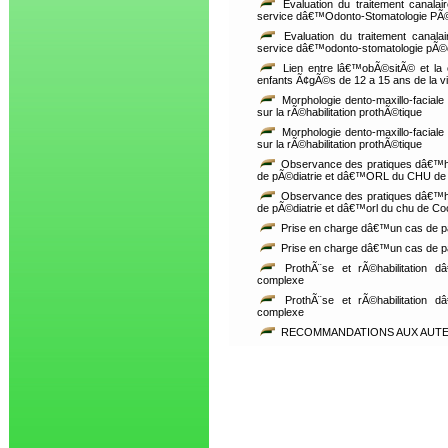
Evaluation du traitement canala
service dâ€™Odonto-Stomatologie PÃ©
Evaluation du traitement canal
service dâ€™odonto-stomatologie pÃ©
Lien entre lâ€™obÃ©sitÃ© et la 
enfants Ã¢gÃ©s de 12 a 15 ans de la v
Morphologie dento-maxillo-faciale
sur la rÃ©habilitation prothÃ©tique
Morphologie dento-maxillo-faciale
sur la rÃ©habilitation prothÃ©tique
Observance des pratiques dâ€™h
de pÃ©diatrie et dâ€™ORL du CHU de
Observance des pratiques dâ€™h
de pÃ©diatrie et dâ€™orl du chu de C
Prise en charge dâ€™un cas de p
Prise en charge dâ€™un cas de p
ProthÃ¨se et rÃ©habilitation dâ
complexe
ProthÃ¨se et rÃ©habilitation dâ
complexe
RECOMMANDATIONS AUX AUT