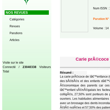
Num ISSN : 
NOS REVUES
Parution N° 
Catégories
Revues
Volume : 14
Parutions
Articles
Carie prÃ©coce 
Visite sur le site
Connecté /
23040338
Visiteurs
Total
Résumé :
La carie prÃ©coce de lâ€™enfance (CPE
des bÃ©bÃ©s et des enfants dâ€™Ã¢g
Ã©conomique des parents car ces 
lâ€™enfant sÃ©nÃ©galais les facteu
colligÃ©s, 27,50% sont porteurs de
ouvriers. Les habitudes alimentair
avec un brossage des dents inconstant
Ã©tÃ© notÃ©es et 57,50% des patien