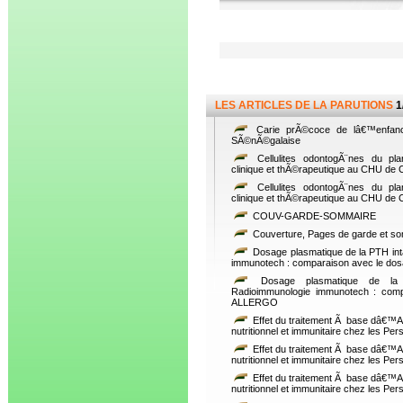
LES ARTICLES DE LA PARUTIONS
1
Carie prÃ©coce de lâ€™enfanc
SÃ©nÃ©galaise
Cellulites odontogÃ¨nes du pla
clinique et thÃ©rapeutique au CHU de
Cellulites odontogÃ¨nes du pla
clinique et thÃ©rapeutique au CHU de
COUV-GARDE-SOMMAIRE
Couverture, Pages de garde et s
Dosage plasmatique de la PTH int
immunotech : comparaison avec le dosa
Dosage plasmatique de la 
Radioimmunologie immunotech : comp
ALLERGO
Effet du traitement Ã base dâ€™Alt
nutritionnel et immunitaire chez les Pe
Effet du traitement Ã base dâ€™Alt
nutritionnel et immunitaire chez les Pe
Effet du traitement Ã base dâ€™Alt
nutritionnel et immunitaire chez les Pe