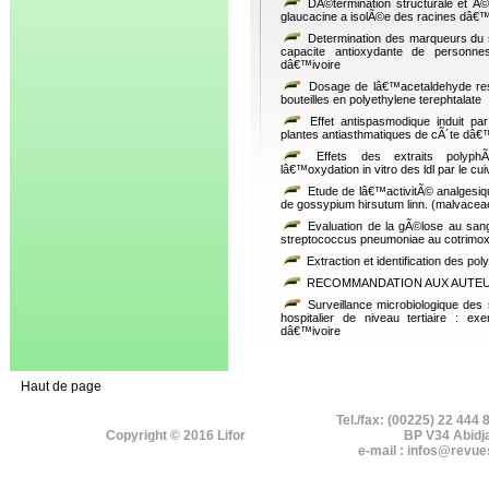
DÃ©termination structurale et Ã©
glaucacine a isolÃ©e des racines dâ
Determination des marqueurs du str
capacite antioxydante de personn
dâ€™ivoire
Dosage de lâ€™acetaldehyde resi
bouteilles en polyethylene terephtalate
Effet antispasmodique induit par
plantes antiasthmatiques de cÃ´te dâ€
Effets des extraits polyph
lâ€™oxydation in vitro des ldl par le cui
Etude de lâ€™activitÃ© analgesiqu
de gossypium hirsutum linn. (malvacea
Evaluation de la gÃ©lose au san
streptococcus pneumoniae au cotrimo
Extraction et identification des po
RECOMMANDATION AUX AUTE
Surveillance microbiologique de
hospitalier de niveau tertiaire : 
dâ€™ivoire
Haut de page
Tel./fax: (00225) 22 444 
Copyright © 2016 Lifor
BP V34 Abidj
e-mail : infos@revue