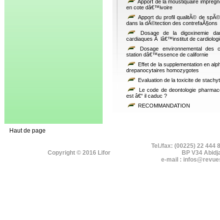
Apport de la moustiquaire impregn
en cote dâ€™ivoire
Apport du profil qualitÃ© de spÃ
dans la dÃ©tection des contrefaÃ§ons
Dosage de la digoxinemie dans 
cardiaques Ã lâ€™institut de cardiolog
Dosage environnemental des c
station dâ€™essence de californie
Effet de la supplementation en alp
drepanocytaires homozygotes
Evaluation de la toxicite de stachy
Le code de deontologie pharmace
est â€“ il caduc ?
RECOMMANDATION
Haut de page
Tel./fax: (00225) 22 444 
Copyright © 2016 Lifor
BP V34 Abidj
e-mail : infos@revue