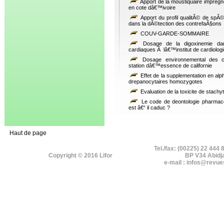
Apport de la moustiquaire impregn
en cote dâ€™ivoire
Apport du profil qualitÃ© de spÃ
dans la dÃ©tection des contrefaÃ§ons
COUV-GARDE-SOMMAIRE
Dosage de la digoxinemie dans 
cardiaques Ã lâ€™institut de cardiolog
Dosage environnemental des c
station dâ€™essence de californie
Effet de la supplementation en alp
drepanocytaires homozygotes
Evaluation de la toxicite de stachy
Le code de deontologie pharmace
est â€“ il caduc ?
Haut de page
Tel./fax: (00225) 22 444 
Copyright © 2016 Lifor
BP V34 Abidj
e-mail : infos@revue