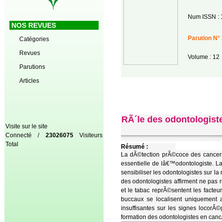
Num ISSN : 
NOS REVUES
Parution N° 
Catégories
Revues
Volume : 12
Parutions
Articles
RÃ´le des odontologis
Visite sur le site
Connecté /
23026075
Visiteurs
Total
Résumé :
La dÃ©tection prÃ©coce des cancers
essentielle de lâ€™odontologiste. L
sensibiliser les odontologistes sur l
des odontologistes affirment ne pas
et le tabac reprÃ©sentent les facte
buccaux se localisent uniquement 
insuffisantes sur les signes locor
formation des odontologistes en can