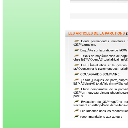
LES ARTICLES DE LA PARUTIONS
2
Dents permanentes immatures : a
dâ€™extrusions
EnquÃªte sur la pratique de lâ€™i
Essais de modÃ©lisation de porte-
chez lâ€™Ã©dentÃ© total africain mÃ
Lâ€™Ã©valuation et la gestion d
prÃ©vention et le traitement des malad
COUV-GARDE-SOMMAIRE
Essais cliniques de porte-emprei
lâ€™Ã©dentÃ© total Africain mÃ©lano
Etude comparative de la porosit
dâ€™un nouveau ciment phosphocalci
poreux
Evaluation de lâ€™hygiÃ¨ne buc
traitement en orthopÃ©die dento-faciale
Les silicones dans les reconstructi
recommandations aux auteurs