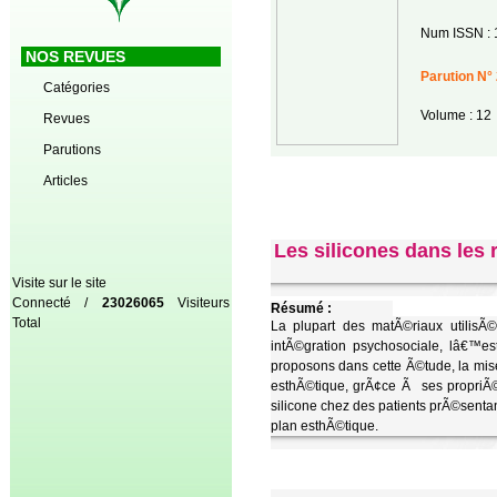
Num ISSN : 
NOS REVUES
Parution N° 
Catégories
Volume : 12
Revues
Parutions
Articles
Les silicones dans les 
Visite sur le site
Connecté /
23026065
Visiteurs
Résumé :
Total
La plupart des matÃ©riaux utilisÃ
intÃ©gration psychosociale, lâ€™es
proposons dans cette Ã©tude, la mis
esthÃ©tique, grÃ¢ce Ã ses propriÃ©
silicone chez des patients prÃ©sentan
plan esthÃ©tique.