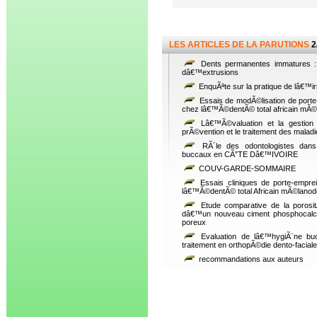
LES ARTICLES DE LA PARUTIONS
2
Dents permanentes immatures : a
dâ€™extrusions
EnquÃªte sur la pratique de lâ€™i
Essais de modÃ©lisation de porte-
chez lâ€™Ã©dentÃ© total africain mÃ
Lâ€™Ã©valuation et la gestion d
prÃ©vention et le traitement des malad
RÃ´le des odontologistes dans
buccaux en CÃ”TE Dâ€™IVOIRE
COUV-GARDE-SOMMAIRE
Essais cliniques de porte-emprei
lâ€™Ã©dentÃ© total Africain mÃ©lano
Etude comparative de la porosit
dâ€™un nouveau ciment phosphocalci
poreux
Evaluation de lâ€™hygiÃ¨ne buc
traitement en orthopÃ©die dento-faciale
recommandations aux auteurs