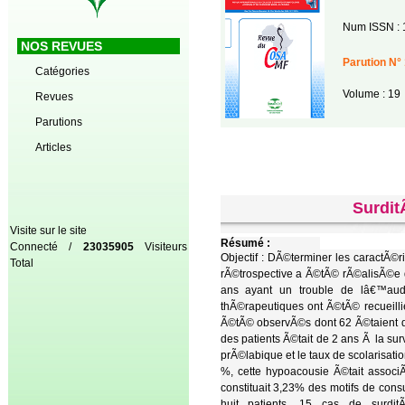
Num ISSN : 
NOS REVUES
Parution N° 
Catégories
Volume : 19
Revues
Parutions
Articles
Surdit
Visite sur le site
Résumé :
Connecté /
23035905
Visiteurs
Objectif : DÃ©terminer les caractÃ©
Total
rÃ©trospective a Ã©tÃ© rÃ©alisÃ©e 
ans ayant un trouble de lâ€™audi
thÃ©rapeutiques ont Ã©tÃ© recueillie
Ã©tÃ© observÃ©s dont 62 Ã©taient d
des patients Ã©tait de 2 ans Ã la su
prÃ©labique et le taux de scolarisat
%, cette hypoacousie Ã©tait assoc
constituait 3,23% des motifs de con
huit patients. 15 cas de surdi