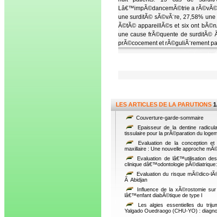
Lâ€™impÃ©dancemÃ©trie a rÃ©vÃ©lÃ©
une surditÃ© sÃ©vÃ¨re, 27,58% une s
Ã©tÃ© appareillÃ©s et six ont bÃ©
une cause frÃ©quente de surditÃ© Ã
prÃ©cocement et rÃ©guliÃ¨rement par
LES ARTICLES DE LA PARUTIONS
1
Couverture-garde-sommaire
Epaisseur de la dentine radicul
tissulaire pour la prÃ©paration du loge
Evaluation de la conception et
maxillaire : Une nouvelle approche mÃ
Evaluation de lâ€™utilisation d
clinique dâ€™odontologie pÃ©diatrique
Evaluation du risque mÃ©dico-lÃ
Ã Abidjan
Influence de la xÃ©rostomie sur 
lâ€™enfant diabÃ©tique de type I
Les algies essentielles du trijum
Yalgado Ouedraogo (CHU-YO) : diagnos