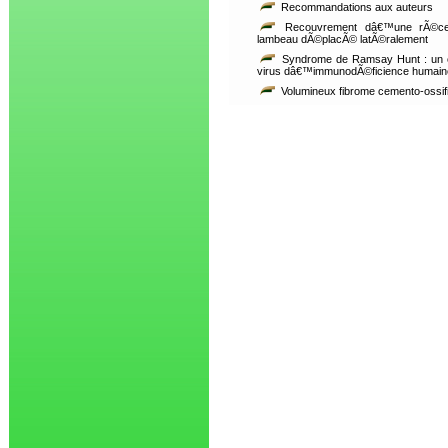
Recommandations aux auteurs
Recouvrement dâ€™une rÃ©cess
lambeau dÃ©placÃ© latÃ©ralement
Syndrome de Ramsay Hunt : un ca
virus dâ€™immunodÃ©ficience humain
Volumineux fibrome cemento-ossif