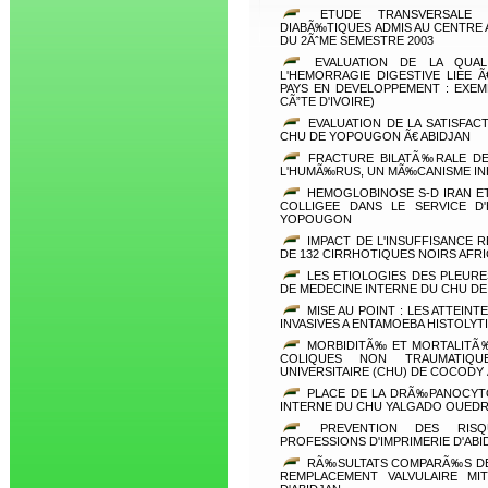
ETUDE TRANSVERSALE D
DIABÃ‰TIQUES ADMIS AU CENTRE 
DU 2ÃˆME SEMESTRE 2003
EVALUATION DE LA QUAL
L'HEMORRAGIE DIGESTIVE LIEE 
PAYS EN DEVELOPPEMENT : EXE
CÃ”TE D'IVOIRE)
EVALUATION DE LA SATISFA
CHU DE YOPOUGON Ã€ ABIDJAN
FRACTURE BILATÃ‰RALE D
L'HUMÃ‰RUS, UN MÃ‰CANISME IN
HEMOGLOBINOSE S-D IRAN ET
COLLIGEE DANS LE SERVICE D
YOPOUGON
IMPACT DE L'INSUFFISANCE 
DE 132 CIRRHOTIQUES NOIRS AFRI
LES ETIOLOGIES DES PLEURES
DE MEDECINE INTERNE DU CHU DE 
MISE AU POINT : LES ATTEIN
INVASIVES A ENTAMOEBA HISTOLYT
MORBIDITÃ‰ ET MORTALITÃ
COLIQUES NON TRAUMATIQU
UNIVERSITAIRE (CHU) DE COCODY 
PLACE DE LA DRÃ‰PANOCYTO
INTERNE DU CHU YALGADO OUED
PREVENTION DES RISQU
PROFESSIONS D'IMPRIMERIE D'ABI
RÃ‰SULTATS COMPARÃ‰S DE 
REMPLACEMENT VALVULAIRE MIT