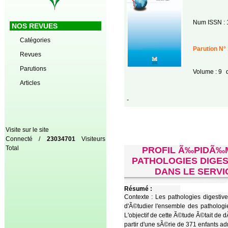
Num ISSN : 
NOS REVUES
Catégories
Parution N° 
Revues
Parutions
Volume : 9
d
Articles
-
Visite sur le site
Connecté /
23034701
Visiteurs
Total
PROFIL Ã‰PIDÃ‰M
PATHOLOGIES DIGES
DANS LE SERVI
Résumé :
Contexte : Les pathologies digestiv
d'Ã©tudier l'ensemble des pathologie
L'objectif de cette Ã©tude Ã©tait de 
partir d'une sÃ©rie de 371 enfants ad