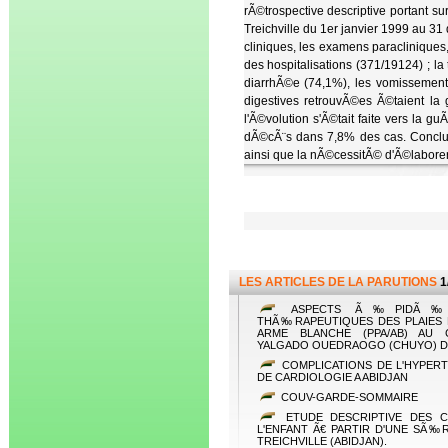
rÃ©trospective descriptive portant 
Treichville du 1er janvier 1999 au 3
cliniques, les examens paracliniques,
des hospitalisations (371/19124) ; l
diarrhÃ©e (74,1%), les vomissements
digestives retrouvÃ©es Ã©taient la 
l'Ã©volution s'Ã©tait faite vers la 
dÃ©cÃ¨s dans 7,8% des cas. Conclus
ainsi que la nÃ©cessitÃ© d'Ã©laborer
LES ARTICLES DE LA PARUTIONS
1
ASPECTS Ã‰PIDÃ‰MI
THÃ‰RAPEUTIQUES DES PLAIES
ARME BLANCHE (PPA/AB) AU C
YALGADO OUEDRAOGO (CHUYO) 
COMPLICATIONS DE L'HYPERT
DE CARDIOLOGIE A ABIDJAN
COUV-GARDE-SOMMAIRE
ETUDE DESCRIPTIVE DES CO
L'ENFANT Ã€ PARTIR D'UNE SÃ‰
TREICHVILLE (ABIDJAN).