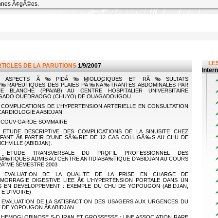
nnes Ã¢gÃ©es.
LES
RTICLES DE LA PARUTIONS
1/9/2007
Inter
ASPECTS Ã‰PIDÃ‰MIOLOGIQUES ET RÃ‰SULTATS
‰RAPEUTIQUES DES PLAIES PÃ‰NÃ‰TRANTES ABDOMINALES PAR
E BLANCHE (PPA/AB) AU CENTRE HOSPITALIER UNIVERSITAIRE
GADO OUEDRAOGO (CHUYO) DE OUAGADOUGOU
COMPLICATIONS DE L'HYPERTENSION ARTERIELLE EN CONSULTATION
CARDIOLOGIE A ABIDJAN
COUV-GARDE-SOMMAIRE
ETUDE DESCRIPTIVE DES COMPLICATIONS DE LA SINUSITE CHEZ
NFANT Ã€ PARTIR D'UNE SÃ‰RIE DE 12 CAS COLLIGÃ‰S AU CHU DE
ICHVILLE (ABIDJAN).
ETUDE TRANSVERSALE DU PROFIL PROFESSIONNEL DES
BÃ‰TIQUES ADMIS AU CENTRE ANTIDIABÃ‰TIQUE D'ABIDJAN AU COURS
2ÃˆME SEMESTRE 2003
EVALUATION DE LA QUALITE DE LA PRISE EN CHARGE DE
EMORRAGIE DIGESTIVE LIEE Ã€ L'HYPERTENSION PORTALE DANS UN
S EN DEVELOPPEMENT : EXEMPLE DU CHU DE YOPOUGON (ABIDJAN,
TE D'IVOIRE)
EVALUATION DE LA SATISFACTION DES USAGERS AUX URGENCES DU
 DE YOPOUGON Ã€ ABIDJAN
HEMOGLOBINOSE S-D IRAN ET GROSSESSE : UNE ASSOCIATION RARE