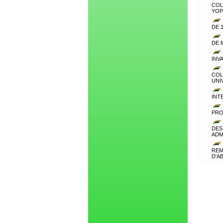
COL
YO
DE 
DE 
INV
CO
UNI
INT
PRO
DES
ADM
REM
D'A