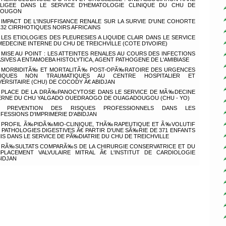
LIGEE DANS LE SERVICE D'HEMATOLOGIE CLINIQUE DU CHU DE
POUGON
IMPACT DE L'INSUFFISANCE RENALE SUR LA SURVIE D'UNE COHORTE
132 CIRRHOTIQUES NOIRS AFRICAINS
LES ETIOLOGIES DES PLEURESIES A LIQUIDE CLAIR DANS LE SERVICE
MEDECINE INTERNE DU CHU DE TREICHVILLE (COTE D'IVOIRE)
MISE AU POINT : LES ATTEINTES RENALES AU COURS DES INFECTIONS
ASIVES A ENTAMOEBA HISTOLYTICA, AGENT PATHOGENE DE L'AMIBIASE
MORBIDITÃ‰ ET MORTALITÃ‰ POST-OPÃ‰RATOIRE DES URGENCES
LIQUES NON TRAUMATIQUES AU CENTRE HOSPITALIER ET
VERSITAIRE (CHU) DE COCODY Ã€ ABIDJAN
PLACE DE LA DRÃ‰PANOCYTOSE DANS LE SERVICE DE MÃ‰DECINE
ERNE DU CHU YALGADO OUEDRAOGO DE OUAGADOUGOU (CHU - YO)
PREVENTION DES RISQUES PROFESSIONNELS DANS LES
FESSIONS D'IMPRIMERIE D'ABIDJAN
PROFIL Ã‰PIDÃ‰MIO-CLINIQUE, THÃ‰RAPEUTIQUE ET Ã‰VOLUTIF
 PATHOLOGIES DIGESTIVES Ã€ PARTIR D'UNE SÃ‰RIE DE 371 ENFANTS
IS DANS LE SERVICE DE PÃ‰DIATRIE DU CHU DE TREICHVILLE
RÃ‰SULTATS COMPARÃ‰S DE LA CHIRURGIE CONSERVATRICE ET DU
PLACEMENT VALVULAIRE MITRAL Ã€ L'INSTITUT DE CARDIOLOGIE
BIDJAN