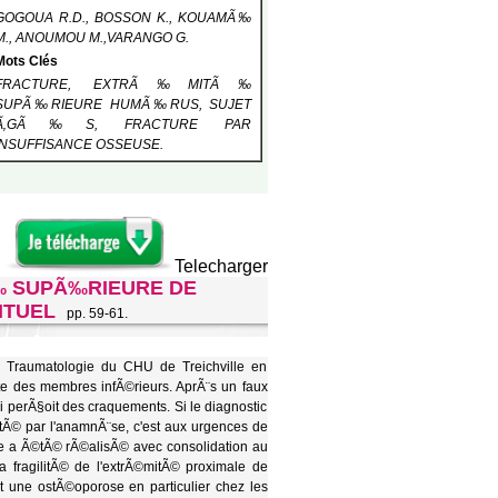
GOGOUA R.D., BOSSON K., KOUAMÃ‰
M., ANOUMOU M.,VARANGO G.
Mots Clés
FRACTURE, EXTRÃ‰MITÃ‰
SUPÃ‰RIEURE HUMÃ‰RUS, SUJET
Ã‚GÃ‰S, FRACTURE PAR
INSUFFISANCE OSSEUSE.
Telecharger
‰ SUPÃ‰RIEURE DE
ITUEL
pp. 59-61.
e Traumatologie du CHU de Treichville en
e des membres infÃ©rieurs. AprÃ¨s un faux
i perÃ§oit des craquements. Si le diagnostic
tÃ© par l'anamnÃ¨se, c'est aux urgences de
e a Ã©tÃ© rÃ©alisÃ© avec consolidation au
la fragilitÃ© de l'extrÃ©mitÃ© proximale de
t une ostÃ©oporose en particulier chez les