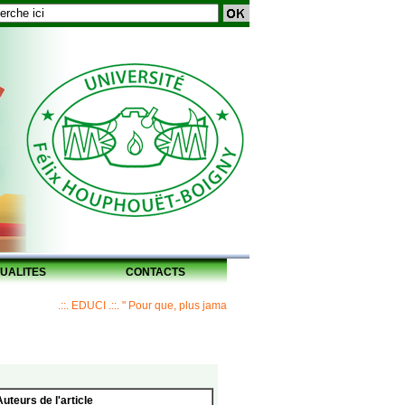
UALITES
CONTACTS
.::. EDUCI .::. " Pour que, plus jamais, un Maître ne laisse ses disciples sans
Auteurs de l'article