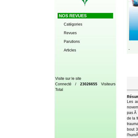
NOS REVUES
Catégories
Revues
Parutions
-
Articles
Visite sur le site
Connecté /
23026655
Visiteurs
Total
Résum
Les au
novemb
pas Ã 
de la 
trauma
bout 3
l'humÃ