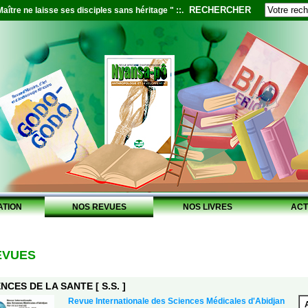
RECHERCHER
aître ne laisse ses disciples sans héritage " ::.
ATION
NOS REVUES
NOS LIVRES
ACT
EVUES
NCES DE LA SANTE [ S.S. ]
Revue Internationale des Sciences Médicales d'Abidjan