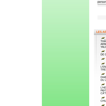
perso
LES A
THÃ
ARM
YAL
DE 
L'E
TRE
DIA
DU 
L'H
PAY
CÃ”
CHU