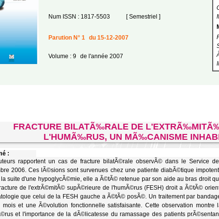
Num ISSN : 1817-5503
[ Semestriel ]
Parution N° 1
du 15-12-2007
Volume : 9
de l'année 2007
FRACTURE BILATÃ‰RALE DE L'EXTRÃ‰MITÃ
L'HUMÃ‰RUS, UN MÃ‰CANISME INHAB
é :
teurs rapportent un cas de fracture bilatÃ©rale observÃ© dans le Service d
re 2006. Ces lÃ©sions sont survenues chez une patiente diabÃ©tique impotent
la suite d'une hypoglycÃ©mie, elle a Ã©tÃ© retenue par son aide au bras droit qu
fracture de l'extrÃ©mitÃ© supÃ©rieure de l'humÃ©rus (FESH) droit a Ã©tÃ© orien
tologie que celui de la FESH gauche a Ã©tÃ© posÃ©. Un traitement par bandag
 mois et une Ã©volution fonctionnelle satisfaisante. Cette observation montre 
©rus et l'importance de la dÃ©licatesse du ramassage des patients prÃ©sentan