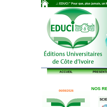
.:: EDUCI " Pour que, plus jamais, un M
ACCUEIL
PRESENT
NOS R
06/08/2026
SCIE