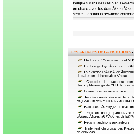
indiquÃ© dans des cas bien sÃ©lectio
en phase avec les donnÃ©es rÃ©cente
service pendant la pÃ©riode couvert
LES ARTICLES DE LA PARUTIONS
2
Etude de lâ€™environnement MUCO
La chirurgie thyroÃ¯dienne en ORL
La cicatrice chÃ©loÃ¯de Ã©tendue d
du traitement chirurgical en Afrique
Chirurgie du glaucome congÃ
dâ€™ophtalmologie du CHU de Treichvil
Couverture-garde-sommaire
Fonction masticatoire et taux 
Ã¢gÃ©es: intÃ©rÃªt de la rÃ©habilitati
Habitudes dâ€™hygiÃ¨ne orale ch
Prise en charge particuliÃ¨re
gÃ©ant, Ã¢pres lâ€™Ã©chec de lâ€™in
Recommandations aux auteurs
Traitement chirurgical des Kyste
de deux cas