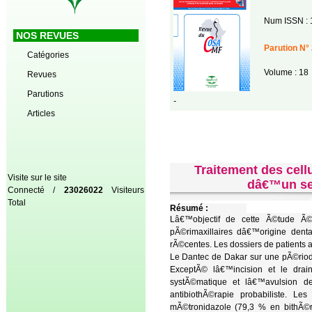
Num ISSN : 
NOS REVUES
Parution N° 
Catégories
Volume : 18
Revues
Parutions
-
Articles
Traitement des cell
Visite sur le site
dâ€™un se
Connecté /
23026022
Visiteurs
Total
Résumé :
Lâ€™objectif de cette Ã©tude Ã©
pÃ©rimaxillaires dâ€™origine dent
rÃ©centes. Les dossiers de patients at
Le Dantec de Dakar sur une pÃ©riode
ExceptÃ© lâ€™incision et le drai
systÃ©matique et lâ€™avulsion d
antibiothÃ©rapie probabiliste. Le
mÃ©tronidazole (79,3 % en bithÃ©ra