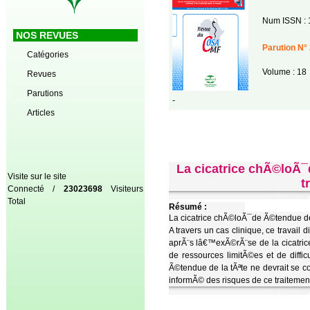
Num ISSN : 
NOS REVUES
Parution N° 
Catégories
Volume : 18
Revues
Parutions
-
Articles
La cicatrice chÃ©loÃ¯d
Visite sur le site
t
Connecté /
23023698
Visiteurs
Total
Résumé :
La cicatrice chÃ©loÃ¯de Ã©tendue de l
A travers un cas clinique, ce travail
aprÃ¨s lâ€™exÃ©rÃ¨se de la cicatri
de ressources limitÃ©es et de diffic
Ã©tendue de la tÃªte ne devrait se c
informÃ© des risques de ce traitement