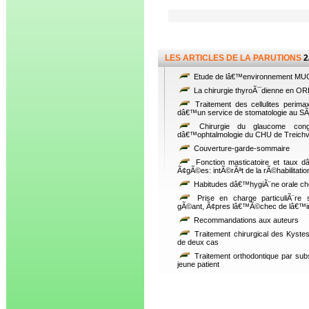
LES ARTICLES DE LA PARUTIONS
2
Etude de lâ€™environnement MUCO
La chirurgie thyroÃ¯dienne en ORL
Traitement des cellulites perimax
dâ€™un service de stomatologie a
Chirurgie du glaucome congÃ
dâ€™ophtalmologie du CHU de Treichvil
Couverture-garde-sommaire
Fonction masticatoire et taux 
Ã¢gÃ©es: intÃ©rÃªt de la rÃ©habilitati
Habitudes dâ€™hygiÃ¨ne orale ch
Prise en charge particuliÃ¨re
gÃ©ant, Ã¢pres lâ€™Ã©chec de lâ€™in
Recommandations aux auteurs
Traitement chirurgical des Kyste
de deux cas
Traitement orthodontique par sub
jeune patient