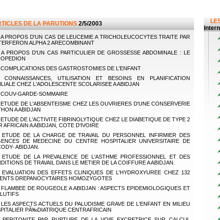
LES
RTICLES DE LA PARUTIONS
2/5/2003
Inter
A PROPOS D'UN CAS DE LEUCEMIE A TRICHOLEUCOCYTES TRAITE PAR
NTERFERON ALPHA 2 ARECOMBINANT
A PROPOS D'UN CAS PARTICULIER DE GROSSESSE ABDOMINALE : LE
HOPEDION
COMPLICATIONS DES GASTROSTOMIES DE L'ENFANT
CONNAISSANCES, UTILISATION ET BESOINS EN PLANIFICATION
ILIALE CHEZ L'ADOLESCENTE SCOLARISEE A ABIDJAN
COUV-GARDE-SOMMAIRE
ETUDE DE L'ABSENTEISME CHEZ LES OUVRIERES D'UNE CONSERVERIE
THON A ABIDJAN
ETUDE DE L'ACTIVITE FIBRINOLYTIQUE CHEZ LE DIABETIQUE DE TYPE 2
R AFRICAIN A ABIDJAN, COTE D'IVOIRE
ETUDE DE LA CHARGE DE TRAVAIL DU PERSONNEL INFIRMIER DES
ENCES DE MEDECINE DU CENTRE HOSPITALIER UNIVERSITAIRE DE
ODY- ABIDJAN.
ETUDE DE LA PREVALENCE DE L'ASTHME PROFESSIONNEL ET DES
DITIONS DE TRAVAIL DANS LE METIER DE LA COIFFURE A ABIDJAN.
EVALUATION DES EFFETS CLINIQUES DE L'HYDROXYUREE CHEZ 132
IENTS DREPANOCYTAIRES HOMOZYGOTES
FLAMBEE DE ROUGEOLE A ABIDJAN : ASPECTS EPIDEMIOLOGIQUES ET
LUTIFS
LES ASPECTS ACTUELS DU PALUDISME GRAVE DE L'ENFANT EN MILIEU
PITALIER PÃ‰DIATRIQUE CENTRAFRICAIN
PERITONITE PAR RUPTURE DE LA VOIE EXCRETRICE SUR CALCUL