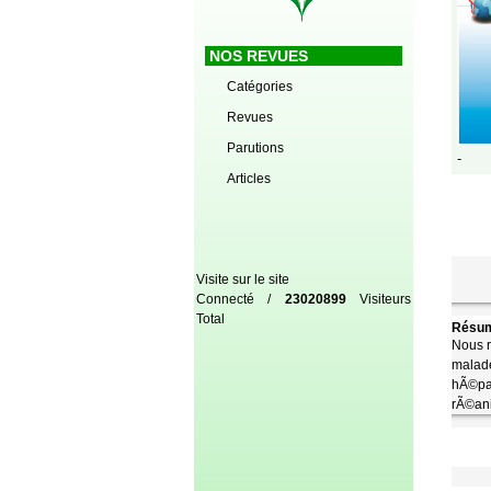
NOS REVUES
Catégories
Revues
Parutions
-
Articles
Visite sur le site
Connecté /
23020899
Visiteurs
Total
Résum
Nous r
malade
hÃ©pa
rÃ©ani