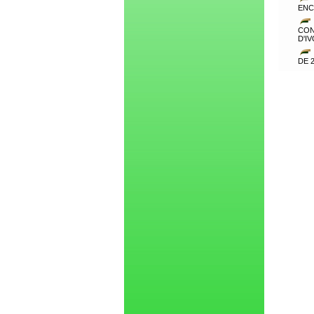
ENC
CON
D'I
DE 