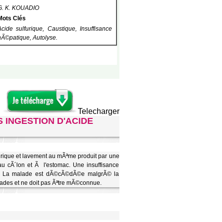
G. K. KOUADIO
Mots Clés
Acide sulfurique, Caustique, Insuffisance
hÃ©patique, Autolyse.
Telecharger
 INGESTION D'ACIDE
furique et lavement au mÃªme produit par une
au cÃ´lon et Ã l'estomac. Une insuffisance
es. La malade est dÃ©cÃ©dÃ©e malgrÃ© la
lades et ne doit pas Ãªtre mÃ©connue.