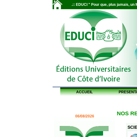
.:: EDUCI " Pour que, plus jamais, un M
ACCUEIL
PRESENT
NOS R
06/08/2026
SCIE