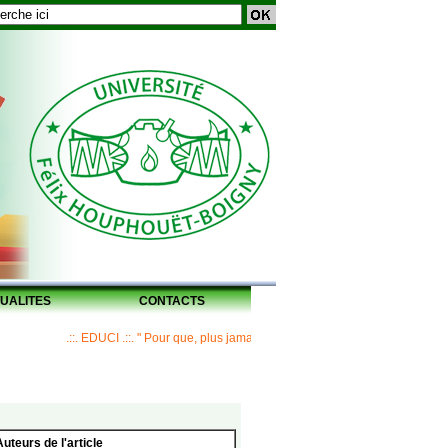
UALITES
CONTACTS
.::. EDUCI .::. " Pour que, plus jamais, un Maître ne laisse ses disciples sa
Auteurs de l'article