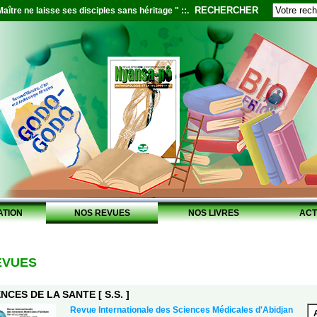
RECHERCHER
aître ne laisse ses disciples sans héritage " ::.
ATION
NOS REVUES
NOS LIVRES
ACT
EVUES
NCES DE LA SANTE [ S.S. ]
Revue Internationale des Sciences Médicales d'Abidjan