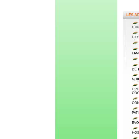
LES A
L'I
LIT
FAM
DE 
NOI
URG
COC
CON
PAT
EVO
HOS