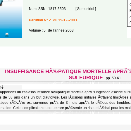
Num ISSN : 1817-5503
[ Semestriel ]
Parution N° 2
du 15-12-2003
Volume : 5
de l'année 2003
INSUFFISANCE HÃ‰PATIQUE MORTELLE APRÃˆS
SULFURIQUE
pp. 59-61.
é :
apportons un cas d'insuffisance hÃ©patique mortelle aprÃ¨s ingestion d'acide sul
 de 58 ans dans un but d'autolyse. Les lÃ©sions initiales Ã©taient limitÃ©es 
tique sÃ©vÃ¨re est survenue prÃ¨s de 3 mois aprÃ¨s le dÃ©but des troubl
mation. Cette complication quoique rare prÃ©sente un risque lÃ©thal pour les ma