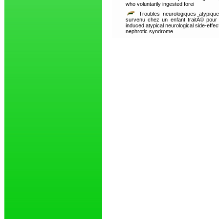
who voluntarily ingested forei
Troubles neurologiques atypiqu
survenu chez un enfant traitÃ© pour
induced atypical neurological side-effec
nephrotic syndrome