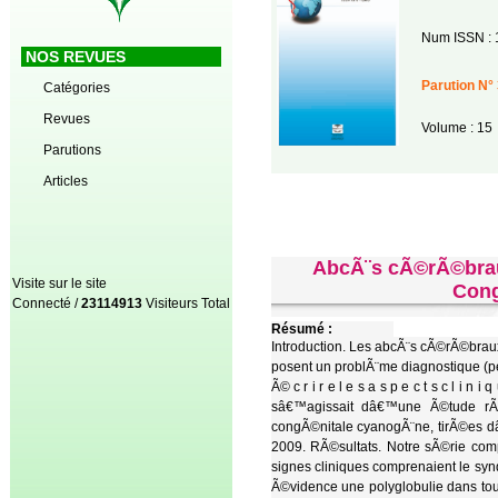
Num ISSN : 
NOS REVUES
Parution N° 
Catégories
Revues
Volume : 15
Parutions
Articles
AbcÃ¨s cÃ©rÃ©braux
Visite sur le site
Cong
Connecté /
23114913
Visiteurs Total
Résumé :
Introduction. Les abcÃ¨s cÃ©rÃ©brau
posent un problÃ¨me diagnostique (peu 
Ã© c r i r e l e s a s p e c t s c l i 
sâ€™agissait dâ€™une Ã©tude rÃ©
congÃ©nitale cyanogÃ¨ne, tirÃ©es 
2009. RÃ©sultats. Notre sÃ©rie com
signes cliniques comprenaient le syn
Ã©vidence une polyglobulie dans tous