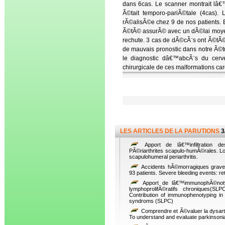
dans 6cas. Le scanner montrait lâ€™
Ã©tait temporo-pariÃ©tale (4cas). 
rÃ©alisÃ©e chez 9 de nos patients. 
Ã©tÃ© assurÃ© avec un dÃ©lai moye
rechute. 3 cas de dÃ©cÃ¨s ont Ã©tÃ
de mauvais pronostic dans notre Ã©tu
le diagnostic dâ€™abcÃ¨s du cerve
chirurgicale de ces malformations car
LES ARTICLES DE LA PARUTIONS
3
Apport de lâ€™infiltration d
PÃ©riarthrites scapulo-humÃ©rales. Loca
scapulohumeral periarthritis.
Accidents hÃ©morragiques graves
93 patients. Severe bleeding events: re
Apport de lâ€™immunophÃ©noty
lymphoprolifÃ©ratifs chroniques
Contribution of immunophenotyping in 
syndroms (SLPC)
Comprendre et Ã©valuer la dysarthr
To understand and evaluate parkinsonian