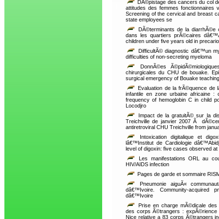
DÃ©pistage des cancers du col de
attitudes des femmes fonctionnaires 
Screening of the cervical and breast 
state employees se
DÃ©terminants de la diarrhÃ©e 
dans les quartiers prÃ©caires dâ€™A
children under five years old in precario
DifficultÃ© diagnostic dâ€™un m
difficulties of non-secreting myeloma
DonnÃ©es Ã©pidÃ©miologiques
chirurgicales du CHU de bouake. Epid
surgical emergency of Bouake teaching 
Evaluation de la frÃ©quence de 
infantile en zone urbaine africaine :
frequency of hemoglobin C in child pop
Locodjro
Impact de la gratuitÃ© sur la d
Treichville de janvier 2007 Ã dÃ©ce
antiretroviral CHU Treichville from ja
Intoxication digitalique et d
lâ€™Institut de Cardiologie dâ€™Abidj
level of digoxin: five cases observed at 
Les manifestations ORL au co
HIV/AIDS infection
Pages de garde et sommaire RISM
Pneumonie aiguÃ« communaut
dâ€™Ivoire. Community-acquired p
dâ€™Ivoire
Prise en charge mÃ©dicale des 
des corps Ã©trangers : expÃ©rience
Nice relative a 83 corps Ã©trangers 