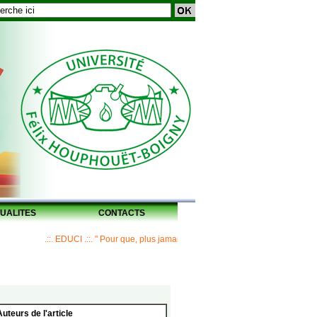
UALITES
CONTACTS
.::. EDUCI .::. " Pour que, plus jamais, un Maître ne laisse ses disciples sa
Auteurs de l'article