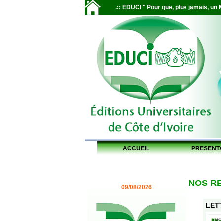
.:: EDUCI " Pour que, plus jamais, un M
ACCUEIL
PRESENT
NOS R
09/08/2026
LETT