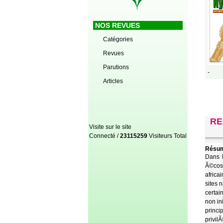
NOS REVUES
Catégories
Revues
Parutions
-
Articles
RE
Visite sur le site
Connecté /
23115259
Visiteurs Total
Résum
Dans l
Ã©cos
africa
sites 
certai
non in
princi
privil