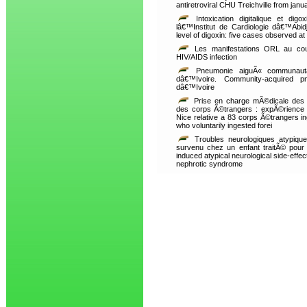
antiretroviral CHU Treichville from ja
Intoxication digitalique et d
lâ€™Institut de Cardiologie dâ€™Abidj
level of digoxin: five cases observed at 
Les manifestations ORL au co
HIV/AIDS infection
Pneumonie aiguÃ« communaut
dâ€™Ivoire. Community-acquired p
dâ€™Ivoire
Prise en charge mÃ©dicale des 
des corps Ã©trangers : expÃ©rience
Nice relative a 83 corps Ã©trangers 
who voluntarily ingested forei
Troubles neurologiques atypiqu
survenu chez un enfant traitÃ© pour
induced atypical neurological side-effec
nephrotic syndrome