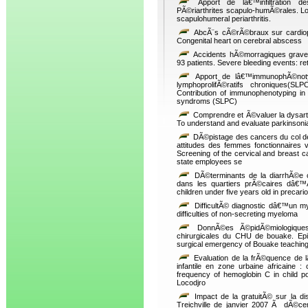
Apport de lâ€™infiltration d
PÃ©riarthrites scapulo-humÃ©rales. Loca
scapulohumeral periarthritis.
AbcÃ¨s cÃ©rÃ©braux sur cardiopa
Congenital heart on cerebral abscess
Accidents hÃ©morragiques graves
93 patients. Severe bleeding events: re
Apport de lâ€™immunophÃ©noty
lymphoprolifÃ©ratifs chroniques
Contribution of immunophenotyping in 
syndroms (SLPC)
Comprendre et Ã©valuer la dysarthr
To understand and evaluate parkinsonian
DÃ©pistage des cancers du col de
attitudes des femmes fonctionnaires 
Screening of the cervical and breast 
state employees se
DÃ©terminants de la diarrhÃ©e 
dans les quartiers prÃ©caires dâ€™A
children under five years old in precario
DifficultÃ© diagnostic dâ€™un m
difficulties of non-secreting myeloma
DonnÃ©es Ã©pidÃ©miologiques
chirurgicales du CHU de bouake. Epid
surgical emergency of Bouake teaching 
Evaluation de la frÃ©quence de 
infantile en zone urbaine africaine :
frequency of hemoglobin C in child pop
Locodjro
Impact de la gratuitÃ© sur la d
Treichville de janvier 2007 Ã dÃ©ce