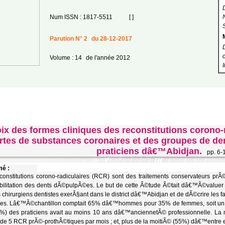
Num ISSN : 1817-5511
[ ]
Parution N° 2
du 28-12-2017
Volume : 14
de l'année 2012
ix des formes cliniques des reconstitutions corono-
rtes de substances coronaires et des groupes de de
praticiens dâ€™Abidjan.
pp. 6-
é :
constitutions corono-radiculaires (RCR) sont des traitements conservateurs pr
ilitation des dents dÃ©pulpÃ©es. Le but de cette Ã©tude Ã©tait dâ€™Ã©valuer
s chirurgiens dentistes exerÃ§ant dans le district dâ€™Abidjan et de dÃ©crire les f
ues. Lâ€™Ã©chantillon comptait 65% dâ€™hommes pour 35% de femmes, soit un sex
%) des praticiens avait au moins 10 ans dâ€™anciennetÃ© professionnelle. La m
de 5 RCR prÃ©-prothÃ©tiques par mois ; et, plus de la moitiÃ© (55%) dâ€™entre 