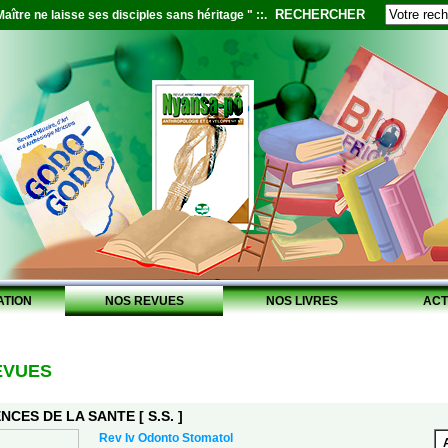
RECHERCHER
aître ne laisse ses disciples sans héritage " ::.
ATION
NOS REVUES
NOS LIVRES
ACT
EVUES
NCES DE LA SANTE [ S.S. ]
Rev Iv Odonto Stomatol