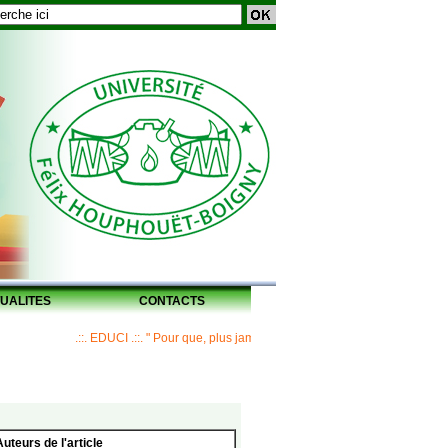
UALITES
CONTACTS
.::. EDUCI .::. " Pour que, plus jamais, un Maître ne laisse ses disciples 
Auteurs de l'article