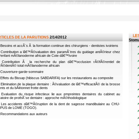
LES
RTICLES DE LA PARUTIONS
2/14/2012
Stoma
Besoins et accÃ¨s Ã la formation continue des chirurgiens - dentistes ivoiriens
Contribution a lâ€™Ã©valuation des paramÃ¨tres du guidage antÃ©rieur chez
enfant mÃ©lanoderme africain de Cote dâ€™Ivoire
Contribution Ã la recherche du plan dâ€™occlusion rÃ©fÃ©rentiel de
Ã©dentÃ© total mÃ©lanoderme africain
Couverture-garde-sommaire
Effets du Bissap (hibiscus SABDARIFA) sur les restaurations au composite
Elimination de la plaque dentaire : Ã©valuation de lâ€™efficacitÃ© de la brosse
nts et du bÃ¢tonnet frotte dents
Evaluation du risque infectieux lie aux empreintes dentaires du cabinet au
ratoire de prothÃ¨se dentaire : approche mÃ©thodologique
Les accidents dâ€™Ã©ruption de la dent de sagesse mandibulaire au CHU-
PUS de LOME (TOGO).
Recommandations aux auteurs