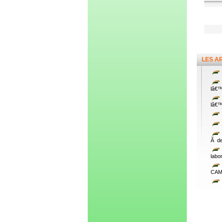
LES A
lâ€™
lâ€™
Ã de
labo
CAM