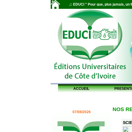
.:: EDUCI " Pour que, plus jamais, un M
ACCUEIL
PRESENT
NOS R
07/08/2026
SCIE