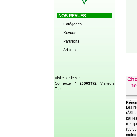
NOS REVUES
Catégories
Revues
Parutions
-
Articles
Visite sur le site
Cho
Connecté /
23063972
Visiteurs
pe
Total
Résum
Les re
rÃ©hab
par le
cliniq
(53,33
moins 