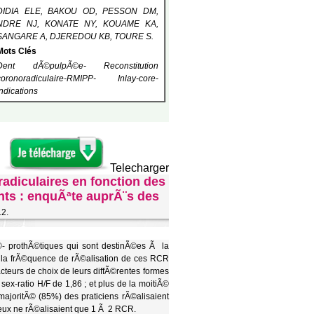
DIDIA ELE, BAKOU OD, PESSON DM,
NDRE NJ, KONATE NY, KOUAME KA,
SANGARE A, DJEREDOU KB, TOURE S.
Mots Clés
Dent dÃ©pulpÃ©e- Reconstitution
coronoradiculaire-RMIPP- Inlay-core-
Indications
Telecharger
radiculaires en fonction des
nts : enquÃªte auprÃ¨s des
12.
Ã©- prothÃ©tiques qui sont destinÃ©es Ã la
 la frÃ©quence de rÃ©alisation de ces RCR
acteurs de choix de leurs diffÃ©rentes formes
-ratio H/F de 1,86 ; et plus de la moitiÃ©
ajoritÃ© (85%) des praticiens rÃ©alisaient
eux ne rÃ©alisaient que 1 Ã 2 RCR.