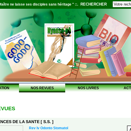
RECHERCHER
aître ne laisse ses disciples sans héritage " ::.
ATION
NOS REVUES
NOS LIVRES
ACT
EVUES
NCES DE LA SANTE [ S.S. ]
Rev Iv Odonto Stomatol