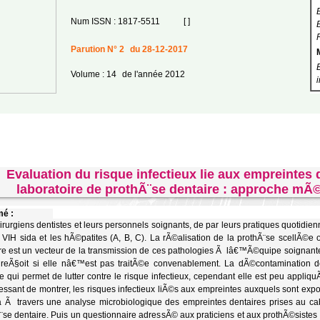
Num ISSN : 1817-5511
[ ]
Parution N° 2
du 28-12-2017
Volume : 14
de l'année 2012
Evaluation du risque infectieux lie aux empreintes 
laboratoire de prothÃ¨se dentaire : approche mÃ
é :
irurgiens dentistes et leurs personnels soignants, de par leurs pratiques quotidie
 VIH sida et les hÃ©patites (A, B, C). La rÃ©alisation de la prothÃ¨se scellÃ©e
re est un vecteur de la transmission de ces pathologies Ã lâ€™Ã©quipe soignante 
 reÃ§oit si elle nâ€™est pas traitÃ©e convenablement. La dÃ©contamination 
ce qui permet de lutter contre le risque infectieux, cependant elle est peu appliquÃ
essant de montrer, les risques infectieux liÃ©s aux empreintes auxquels sont exp
a Ã travers une analyse microbiologique des empreintes dentaires prises au cab
¨se dentaire. Puis un questionnaire adressÃ© aux praticiens et aux prothÃ©siste