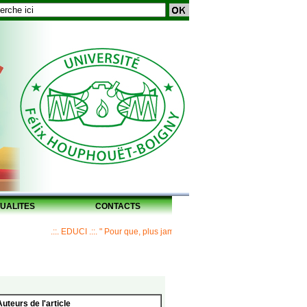
UALITES
CONTACTS
.::. EDUCI .::. " Pour que, plus jamais, un Maître ne laisse ses disciples s
Auteurs de l'article