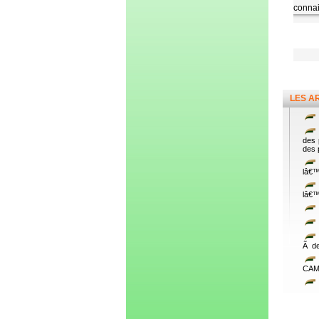
connai
LES A
des 
des 
lâ€™
lâ€™
Ã de
CAM