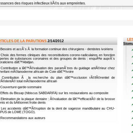
ssances des risques infectieux liÃ©s aux empreintes.
LES
RTICLES DE LA PARUTIONS
2/14/2012
Stoma
Besoins et accÃ¨s Ã la formation continue des chirurgiens - dentistes ivoiriens
Choix des formes cliniques des reconstitutions corono-radiculaires en fonction
pertes de substances coronaires et des groupes de dents : enquÃªte auprÃ¨s
praticiens dâ€™Abidjan.
Contribution a lâ€™Ã©valuation des paramÃ¨tres du guidage antÃ©rieur chez
enfant mÃ©lanoderme africain de Cote dâ€™Ivoire
Contribution Ã la recherche du plan dâ€™occlusion rÃ©fÃ©rentiel de
Ã©dentÃ© total mÃ©lanoderme africain
Couverture-garde-sommaire
Effets du Bissap (hibiscus SABDARIFA) sur les restaurations au composite
Elimination de la plaque dentaire : Ã©valuation de lâ€™efficacitÃ© de la brosse
nts et du bÃ¢tonnet frotte dents
Les accidents dâ€™Ã©ruption de la dent de sagesse mandibulaire au CHU-
PUS de LOME (TOGO).
Recommandations aux auteurs