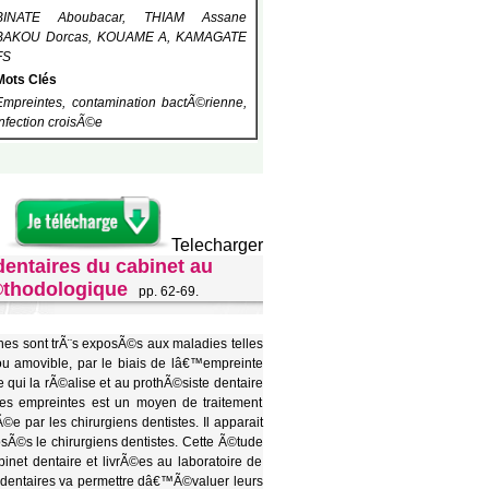
BINATE Aboubacar, THIAM Assane
BAKOU Dorcas, KOUAME A, KAMAGATE
FS
Mots Clés
Empreintes, contamination bactÃ©rienne,
infection croisÃ©e
Telecharger
dentaires du cabinet au
©thodologique
pp. 62-69.
nnes sont trÃ¨s exposÃ©s aux maladies telles
 ou amovible, par le biais de lâ€™empreinte
qui la rÃ©alise et au prothÃ©siste dentaire
des empreintes est un moyen de traitement
©e par les chirurgiens dentistes. Il apparait
osÃ©s le chirurgiens dentistes. Cette Ã©tude
inet dentaire et livrÃ©es au laboratoire de
s dentaires va permettre dâ€™Ã©valuer leurs