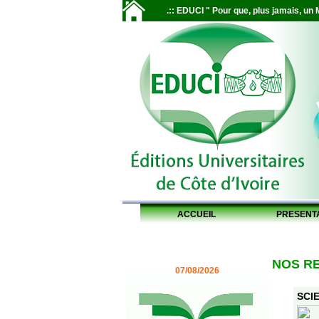
.:: EDUCI " Pour que, plus jamais, un M
ACCUEIL
PRESENT
NOS R
07/08/2026
SCIE