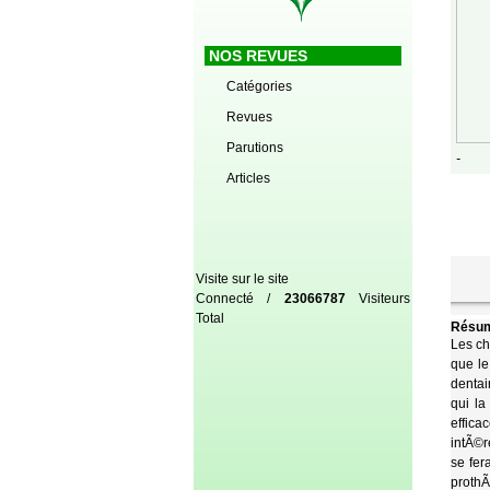
NOS REVUES
Catégories
Revues
Parutions
-
Articles
Visite sur le site
Connecté /
23066787
Visiteurs
Total
Résum
Les ch
que le
dentai
qui la
effica
intÃ©r
se fer
prothÃ