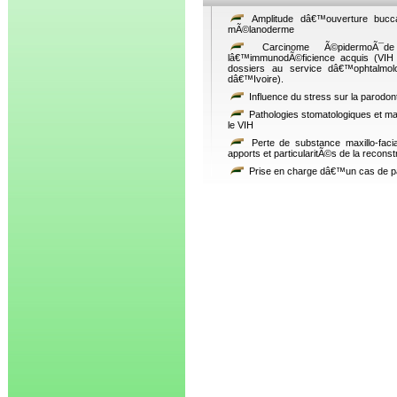
Amplitude dâ€™ouverture buccal
mÃ©lanoderme
Carcinome Ã©pidermoÃ¯de
lâ€™immunodÃ©ficience acquis (VIH 
dossiers au service dâ€™ophtalmolo
dâ€™Ivoire).
Influence du stress sur la parodon
Pathologies stomatologiques et max
le VIH
Perte de substance maxillo-faci
apports et particularitÃ©s de la recon
Prise en charge dâ€™un cas de p