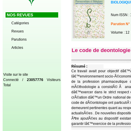
BIOLOGIQU
NOS REVUES
Num ISSN : 
Catégories
Parution N° 
Revues
Volume : 12
Parutions
Articles
Le code de deontologie
Résumé :
Ce travail avait pour objectif dâ€
Visite sur le site
lâ€™environnement socio-Ã©conomiqu
Connecté /
23057776
Visiteurs
de la profession pharmaceutique q
Total
mÃ©thodologie a consistÃ© Ã analys
dâ€™exercer dans le strict respect
crÃ©ation dâ€™un Ordre national des
code de dÃ©ontologie ont particuliÃ¨
demeurent pertinentes quant au resp
actualisÃ©es . De nouvelles disposit
Ãªtre ajoutÃ©es au dispositif exis
garantir lâ€™exercice de la professio