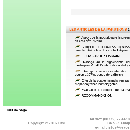
LES ARTICLES DE LA PARUTIONS
1
Apport de la moustiquaire impregn
en cote dâ€™ivoire
Apport du profil qualitÃ© de spÃ
dans la dÃ©tection des contrefaÃ§ons
COUV-GARDE-SOMMAIRE
Dosage de la digoxinemie dans 
cardiaques Ã lâ€™institut de cardiolog
Dosage environnemental des c
station dâ€™essence de californie
Effet de la supplementation en alp
drepanocytaires homozygotes
Evaluation de la toxicite de stachy
RECOMMANDATION
Haut de page
Tel./fax: (00225) 22 444 
Copyright © 2016 Lifor
BP V34 Abidj
e-mail : infos@revue