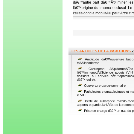
dâ€™autre part dâ€™Ã©liminer les 
lâ€™origine du trauma occlusal. Le 
celles dont la mobilitÃ© peut Ãªtre cir
LES ARTICLES DE LA PARUTIONS
2
Amplitude dâ€™ouverture buccal
mÃ©lanoderme
Carcinome Ã©pidermoÃ¯de
lâ€™immunodÃ©ficience acquis (VIH 
dossiers au service dâ€™ophtalmolo
dâ€™Ivoire).
Couverture-garde-sommaire
Pathologies stomatologiques et max
le VIH
Perte de substance maxillo-faci
apports et particularitÃ©s de la recon
Prise en charge dâ€™un cas de p