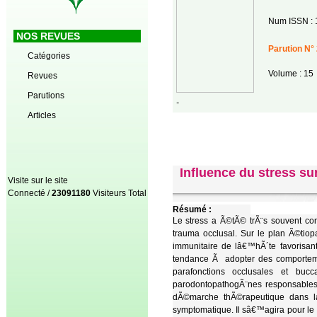
Num ISSN : 
NOS REVUES
Parution N° 
Catégories
Volume : 15
Revues
Parutions
-
Articles
Influence du stress su
Visite sur le site
Connecté /
23091180
Visiteurs Total
Résumé :
Le stress a Ã©tÃ© trÃ¨s souvent co
trauma occlusal. Sur le plan Ã©tio
immunitaire de lâ€™hÃ´te favorisant 
tendance Ã adopter des comportem
parafonctions occlusales et bucc
parodontopathogÃ¨nes responsables d
dÃ©marche thÃ©rapeutique dans la 
symptomatique. Il sâ€™agira pour le