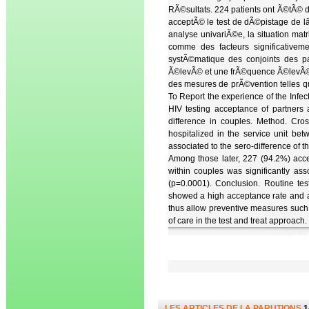
RÃ©sultats. 224 patients ont Ã©tÃ© d
acceptÃ© le test de dÃ©pistage de l
analyse univariÃ©e, la situation matr
comme des facteurs significative
systÃ©matique des conjoints des p
Ã©levÃ© et une frÃ©quence Ã©levÃ©e
des mesures de prÃ©vention telles qu
To Report the experience of the Infecti
HIV testing acceptance of partners a
difference in couples. Method. Cro
hospitalized in the service unit be
associated to the sero-difference of 
Among those later, 227 (94.2%) acce
within couples was significantly ass
(p=0.0001). Conclusion. Routine test
showed a high acceptance rate and a 
thus allow preventive measures such 
of care in the test and treat approach.
LES ARTICLES DE LA PARUTIONS
1