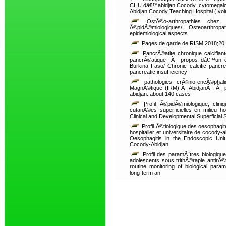
CHU dâ€™abidjan Cocody. cytomegalovi
Abidjan Cocody Teaching Hospital (Ivoi
OstÃ©o-arthropathies chez
Ã©pidÃ©miologiques/ Osteoarthropa
epidemiological aspects
Pages de garde de RISM 2018;20
PancrÃ©atite chronique calcifian
pancrÃ©atique- Ã propos dâ€™un 
Burkina Faso/ Chronic calcific pancrea
pancreatic insufficiency -
pathologies crÃ¢nio-encÃ©ph
MagnÃ©tique (IRM) Ã AbidjanÂ : Ã pr
abidjan: about 140 cases
Profil Ã©pidÃ©miologique, cliniq
cutanÃ©es superficielles en milieu ho
Clinical and Developmental Superficial S
Profil Ã©tiologique des oesophag
hospitalier et universitaire de cocody-a
Oesophagitis in the Endoscopic Unit
Cocody-Abidjan
Profil des paramÃ¨tres biologique
adolescents sous trithÃ©rapie antirÃ©t
routine monitoring of biological para
long-term an