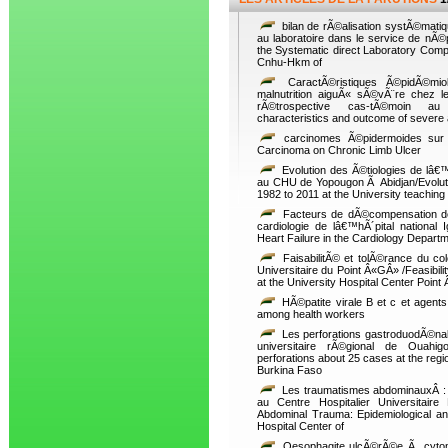
bilan de rÃ©alisation systÃ©matiq
au laboratoire dans le service de nÃ
the Systematic direct Laboratory Compa
Cnhu-Hkm of
CaractÃ©ristiques Ã©pidÃ©miol
malnutrition aiguÃ« sÃ©vÃ¨re chez l
rÃ©trospective cas-tÃ©moin au B
characteristics and outcome of severe
carcinomes Ã©pidermoides sur 
Carcinoma on Chronic Limb Ulcer
Evolution des Ã©tiologies de lâ€
au CHU de Yopougon Ã Abidjan/Evolutio
1982 to 2011 at the University teaching
Facteurs de dÃ©compensation de 
cardiologie de lâ€™hÃ´pital nationa
Heart Failure in the Cardiology Departm
FaisabilitÃ© et tolÃ©rance du c
Universitaire du Point Â«GÂ» /Feasibili
at the University Hospital Center Poin
HÃ©patite virale B et c et agen
among health workers
Les perforations gastroduodÃ©nal
universitaire rÃ©gional de Ouahi
perforations about 25 cases at the regi
Burkina Faso
Les traumatismes abdominauxÂ : 
au Centre Hospitalier Universitair
Abdominal Trauma: Epidemiological an
Hospital Center of
Oesophagite ulcÃ©rÃ©e Ã cyto