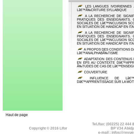
LES LANGUES IVOIRIENNES
Lâ€™Ã‰CRITURE SYLLABIQUE
A LA RECHERCHE DE SIGNIF
PRATIQUES DES ENSEIGNANTS.
SOCIALES DE Lâ€™INCLUSION SC
EN SITUATION DE HANDICAP EN ITA
A LA RECHERCHE DE SIGNIF
PRATIQUES DES ENSEIGNANTS.
SOCIALES DE Lâ€™INCLUSION SC
EN SITUATION DE HANDICAP EN ITA
A PROPOS DES CONDITIONS D
Lâ€™ANALPHABÃ‰TISME
ADAPTATION DES CONTENUS
EN EPS AU CONTEXTE Dâ€™APPR
Ã‰TUDES DE CAS DE Lâ€™ENSEIG
COUVERTURE
INFLUENCE DE Lâ€™
Dâ€™APPRENTISSAGE SUR LA MOTI
Haut de page
Tel./fax: (00225) 22 444 
Copyright © 2016 Lifor
BP V34 Abidj
e-mail : infos@revue