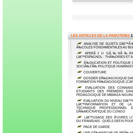
LES ARTICLES DE LA PARUTIONS
1
ANALYSE DE SUJETS Dâ€™Ã‰
Ã‰COLES FONDAMENTALES AU BU
APERÃ‡U GÃ‰NÃ‰RAL D
Lâ€™ESPAGNOL : THÃ‰ORIES ET A
Ã‰DUCATION ET POLITIQUE 
SOCIÃ‰TÃ‰ POLITIQUE HUMANIST
COUVERTURE
DOSSIER PÃ‰DAGOGIQUE DAN
FORMATION PÃ‰DAGOGIQUE (CAFO
EVALUATION DES CONNAISS
ETUDIANTS DES PREMIERS GRA
PEDAGOGIQUE DE MBANZA-NGUN
EVALUATION DU NIVEAU Dâ€
Lâ€™INFORMATION ET DE LA 
TECHNIQUE PROFESSIONNEL
DÃ‰MOCRATIQUE DU CONGO
Lâ€™USAGE DES Å’UVRES LI
DU FRANÃ‡AIS : QUELS DEFIS POU
PAGE DE GARDE
UNE DÃ‰MARCHE DE PRÃ‰-VA