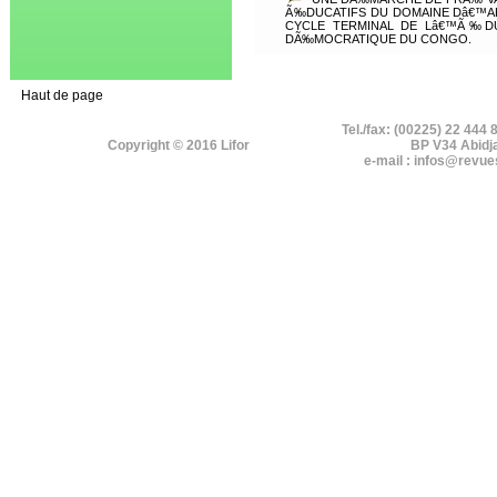
Ã‰DUCATIFS DU DOMAINE Dâ€™A
CYCLE TERMINAL DE Lâ€™Ã‰D
DÃ‰MOCRATIQUE DU CONGO.
Haut de page
Tel./fax: (00225) 22 444 
Copyright © 2016 Lifor
BP V34 Abidj
e-mail : infos@revue