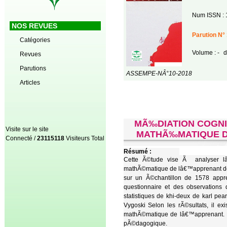
Num ISSN : 
NOS REVUES
Parution N°
Catégories
Volume : -
d
Revues
Parutions
ASSEMPE-NÂ°10-2018
Articles
MÃ‰DIATION COGNI
Visite sur le site
MATHÃ‰MATIQUE D
Connecté /
23115118
Visiteurs Total
Résumé :
Cette Ã©tude vise Ã analyser lâ€
mathÃ©matique de lâ€™apprenant de
sur un Ã©chantillon de 1578 appr
questionnaire et des observations
statistiques de khi-deux de karl pea
Vygoski Selon les rÃ©sultats, il ex
mathÃ©matique de lâ€™apprenant. Le
pÃ©dagogique.