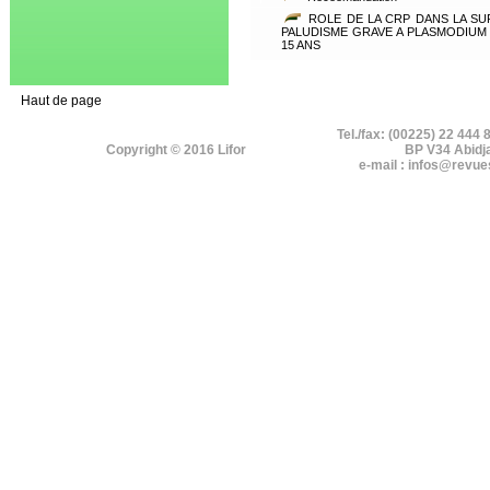
ROLE DE LA CRP DANS LA S
PALUDISME GRAVE A PLASMODIUM 
15 ANS
Haut de page
Tel./fax: (00225) 22 444 
Copyright © 2016 Lifor
BP V34 Abidj
e-mail : infos@revue