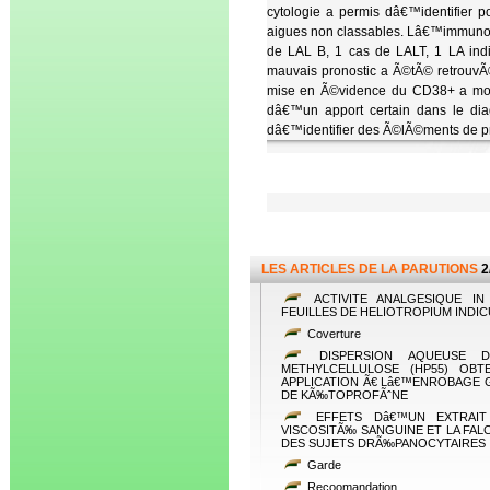
cytologie a permis dâ€™identifier
aigues non classables. Lâ€™immunop
de LAL B, 1 cas de LALT, 1 LA in
mauvais pronostic a Ã©tÃ© retrouvÃ© 
mise en Ã©vidence du CD38+ a modi
dâ€™un apport certain dans le diag
dâ€™identifier des Ã©lÃ©ments de pr
LES ARTICLES DE LA PARUTIONS
2
ACTIVITE ANALGESIQUE IN
FEUILLES DE HELIOTROPIUM INDIC
Coverture
DISPERSION AQUEUSE D
METHYLCELLULOSE (HP55) OB
APPLICATION Ã€ Lâ€™ENROBAGE
DE KÃ‰TOPROFÃˆNE
EFFETS Dâ€™UN EXTRAIT 
VISCOSITÃ‰ SANGUINE ET LA FA
DES SUJETS DRÃ‰PANOCYTAIRES
Garde
Recoomandation