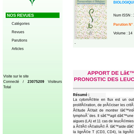
BIOLOGIQU
NOS REVUES
Num ISSN : 
Catégories
Parution N° 
Revues
Volume : 14
Parutions
-
Articles
APPORT DE Lâ€
Visite sur le site
PRONOSTIC DES LEUC
Connecté /
23075209
Visiteurs
Total
Résumé :
La cytomÃ©trie en flux est un out
prolifÃ©ration, de prÃ©ciser les cr
Ã©tude Ã©tait de montrer lâ€™int
lymphoÃ¯des. Il sâ€™agit dâ€™une Ã
aigues (LA) et 11 cas de leucÃ©mi
a Ã©tÃ© rÃ©alisÃ© Ã lâ€™aide dâ€™an
la lignÃ©e T (CD3, CD4), la lign