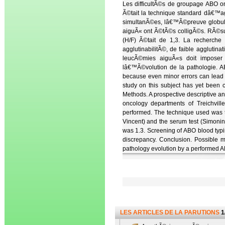
Les difficultÃ©s de groupage ABO o
Ã©tait la technique standard dâ€™ag
simultanÃ©es, lâ€™Ã©preuve globula
aiguÃ« ont Ã©tÃ©s colligÃ©s. RÃ©sul
(H/F) Ã©tait de 1,3. La recherche
agglutinabilitÃ©, de faible agglutin
leucÃ©mies aiguÃ«s doit imposer
lâ€™Ã©volution de la pathologie. A
because even minor errors can lead to 
study on this subject has yet been c
Methods. A prospective descriptive an
oncology departments of Treichvill
performed. The technique used was th
Vincent) and the serum test (Simonin
was 1.3. Screening of ABO blood typin
discrepancy. Conclusion. Possible m
pathology evolution by a performed A
LES ARTICLES DE LA PARUTIONS
1