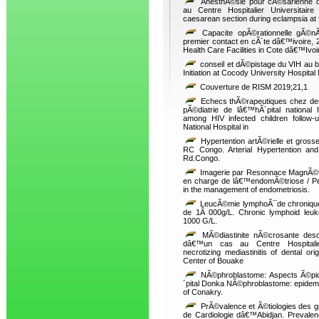
AnesthÃ©sie pour cÃ©sarienne 
au Centre Hospitalier Universitai
caesarean section during eclampsia at 
Capacite opÃ©rationnelle gÃ©n
premier contact en cÃ´te dâ€™ivoire, 
Health Care Facilities in Cote dâ€™Ivoi
conseil et dÃ©pistage du VIH au 
Initiation at Cocody University Hospital
Couverture de RISM 2019;21,1
Echecs thÃ©rapeutiques chez des 
pÃ©diatrie de lâ€™hÃ´pital national
among HIV infected children follow-
National Hospital in
Hypertention artÃ©rielle et gro
RC Congo. Arterial Hypertention an
Rd.Congo.
Imagerie par Resonnace MagnÃ©tiq
en charge de lâ€™endomÃ©triose / Pe
in the management of endometriosis.
LeucÃ©mie lymphoÃ¯de chronique
de 1Â 000g/L. Chronic lymphoid leu
1000 G/L.
MÃ©diastinite nÃ©crosante desc
dâ€™un cas au Centre Hospitalie
necrotizing mediastinitis of dental or
Center of Bouake
NÃ©phroblastome: Aspects Ã©pid
´pital Donka NÃ©phroblastome: epidemio
of Conakry.
PrÃ©valence et Ã©tiologies des g
de Cardiologie dâ€™Abidjan. Prevalen