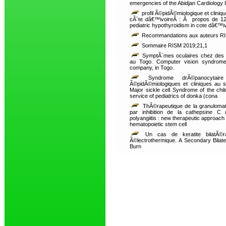
emergencies of the Abidjan Cardiology I
profil Ã©pidÃ©miologique et clini
cÃ´te dâ€™ivoireÂ : Ã propos de 12 ca
pediatric hypothyroidism in cote dâ€™i
Recommandations aux auteurs RI
Sommaire RISM 2019;21,1
SymptÃ´mes oculaires chez des t
au Togo. Computer vision syndrome
company, in Togo.
Syndrome drÃ©panocytaire
Ã©pidÃ©miologiques et cliniques au 
Major sickle cell Syndrome of the child
service of pediatrics of donka (cona
ThÃ©rapeutique de la granulomat
par inhibition de la cathepsine C 
polyangiitis : new therapeutic approac
hematopoietic stem cell
Un cas de keratite bilatÃ©ra
Ã©lectrothermique. A Secondary Bilate
Burn