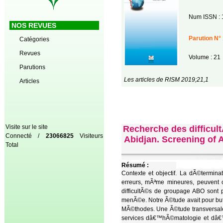
Num ISSN : 
NOS REVUES
Parution N° 
Catégories
Revues
Volume : 21
Parutions
Les articles de RISM 2019;21,1
Articles
Visite sur le site
Recherche des difficu
Connecté /
23066825
Visiteurs
Abidjan. Screening of 
Total
Résumé :
Contexte et objectif. La dÃ©termin
erreurs, mÃªme mineures, peuvent 
difficultÃ©s de groupage ABO sont
menÃ©e. Notre Ã©tude avait pour but
MÃ©thodes. Une Ã©tude transversale
services dâ€™hÃ©matologie et dâ€™o