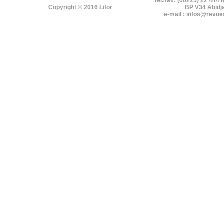
Tel./fax: (00225) 22 444 
Copyright © 2016 Lifor
BP V34 Abidj
e-mail : infos@revue