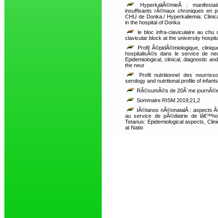
HyperkaliÃ©mieÂ : manifestati
insuffisants rÃ©naux chroniques en 
CHU de Donka./ Hyperkaliemia: Clinical
in the hospital of Donka
le bloc infra-claviculaire au chu d
clavicular block at the university hospital
Profil Ã©pidÃ©miologique, cliniqu
hospitalisÃ©s dans le service de n
Epidemiological, clinical, diagnostic and
the neur
Profil nutritionnel des nourris
serology and nutritional profile of infants
RÃ©sumÃ©s de 20Ã¨me journÃ©es 
Sommaire RISM 2019;21,2
tÃ©tanos nÃ©onatalÂ : aspects Ã©
au service de pÃ©diatrie de lâ€™hop
Tetanus: Epidemiological aspects, Clini
at Natio