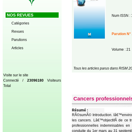
NOS REVUES
Num ISSN : 
Catégories
Revues
Parution N° 
Parutions
Articles
Volume : 21
Tous les articles parus dans RISM 2
Visite sur le site
Connecté /
23096180
Visiteurs
Total
Cancers professionnels
Résumé :
RÃ©sumÃ© Introduction. lâ€™environ
les cancers. Lâ€™objectifÂ de ce t
professionnelles indemnisables en
conduite du 1er mars au 31 septemb