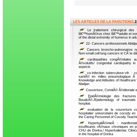
LES ARTICLES DE LA PARUTIONS
2
Le traitement chirurgical des 
lâ€™humÃ©rus chez lâ€™adulte et son Ã
of the distal extremity of humerus in adu
22- Cancers professionnels Abidja
Cancers broncho-pulmonaires no
Non-small cell lung cancers in CÃ´te d
cardiopathies congÃ©nitales a
Ã©volutifs/ congenital cardiopathy in 
aspects
co-infection tuberculose-vih : 
santÃ© en milieu pneumologique Ã A
Knowledge and Attitudes of Healthcare
Abidjan
Couverture, ComitÃ© Ã©ditoriale 
EpidÃ©miologie des fractur
BouakÃ©./Epidemiology of traumatic
hospital.
evaluation de la couverture va
hospitalier universitaire de cocody e
the Caring Personnel of Cocody Teachi
HyperkaliÃ©mieÂ : manifestati
insuffisants rÃ©naux chroniques en 
CHU de Donka./ Hyperkaliemia: Clinical
in the hospital of Donka