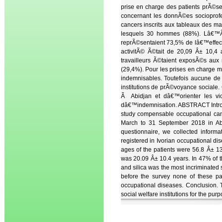
prise en charge des patients prÃ©sen
concernant les donnÃ©es socioprofe
cancers inscrits aux tableaux des ma
lesquels 30 hommes (88%). Lâ€™Ã¢
reprÃ©sentaient 73,5% de lâ€™effect
activitÃ© Ã©tait de 20,09 Â± 10,4
travailleurs Ã©taient exposÃ©s aux
(29,4%). Pour les prises en charge 
indemnisables. Toutefois aucune de
institutions de prÃ©voyance sociale.
Ã Abidjan et dâ€™orienter les vic
dâ€™indemnisation. ABSTRACT Introd
study compensable occupational can
March to 31 September 2018 in Abid
questionnaire, we collected inform
registered in Ivorian occupational di
ages of the patients were 56.8 Â± 13
was 20.09 Â± 10.4 years. In 47% of t
and silica was the most incriminate
before the survey none of these pat
occupational diseases. Conclusion. T
social welfare institutions for the pu