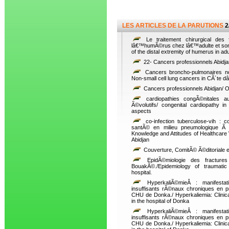
LES ARTICLES DE LA PARUTIONS
2
Le traitement chirurgical des 
lâ€™humÃ©rus chez lâ€™adulte et son Ã
of the distal extremity of humerus in adu
22- Cancers professionnels Abidja
Cancers broncho-pulmonaires no
Non-small cell lung cancers in CÃ´te d
Cancers professionnels Abidjan/ O
cardiopathies congÃ©nitales a
Ã©volutifs/ congenital cardiopathy in 
aspects
co-infection tuberculose-vih : 
santÃ© en milieu pneumologique Ã A
Knowledge and Attitudes of Healthcare
Abidjan
Couverture, ComitÃ© Ã©ditoriale 
EpidÃ©miologie des fractur
BouakÃ©./Epidemiology of traumatic
hospital.
HyperkaliÃ©mieÂ : manifestati
insuffisants rÃ©naux chroniques en 
CHU de Donka./ Hyperkaliemia: Clinical
in the hospital of Donka
HyperkaliÃ©mieÂ : manifestati
insuffisants rÃ©naux chroniques en 
CHU de Donka./ Hyperkaliemia: Clinical