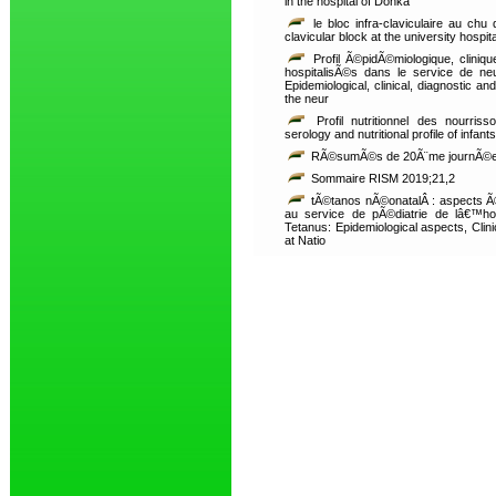
in the hospital of Donka
le bloc infra-claviculaire au chu d
clavicular block at the university hospital
Profil Ã©pidÃ©miologique, cliniqu
hospitalisÃ©s dans le service de n
Epidemiological, clinical, diagnostic and
the neur
Profil nutritionnel des nourris
serology and nutritional profile of infants
RÃ©sumÃ©s de 20Ã¨me journÃ©es 
Sommaire RISM 2019;21,2
tÃ©tanos nÃ©onatalÂ : aspects Ã©
au service de pÃ©diatrie de lâ€™hop
Tetanus: Epidemiological aspects, Clini
at Natio