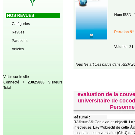
Num ISSN : 
NOS REVUES
Catégories
Parution N° 
Revues
Parutions
Volume : 21
Articles
Tous les articles parus dans RISM 2
Visite sur le site
Connecté /
23025888
Visiteurs
Total
evaluation de la couve
universitaire de coco
Personnel
Résumé :
RÃ©sumÃ© Contexte et objectif. La 
infectieuse. Lâ€™objectif de cette 
hospitalier et universitaire (CHU) 