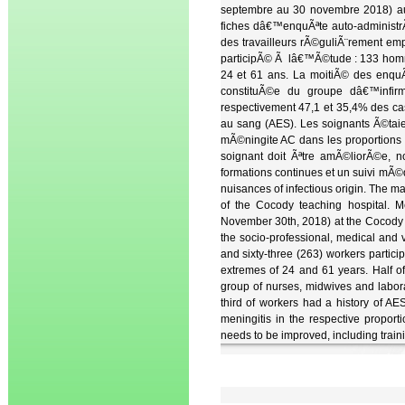
septembre au 30 novembre 2018) au
fiches dâ€™enquÃªte auto-administrÃ
des travailleurs rÃ©guliÃ¨rement em
participÃ© Ã lâ€™Ã©tude : 133 hom
24 et 61 ans. La moitiÃ© des enquÃ
constituÃ©e du groupe dâ€™infirm
respectivement 47,1 et 35,4% des c
au sang (AES). Les soignants Ã©taien
mÃ©ningite AC dans les proportions
soignant doit Ãªtre amÃ©liorÃ©e, n
formations continues et un suivi mÃ©
nuisances of infectious origin. The mai
of the Cocody teaching hospital. M
November 30th, 2018) at the Cocody CH
the socio-professional, medical and 
and sixty-three (263) workers parti
extremes of 24 and 61 years. Half of
group of nurses, midwives and labor
third of workers had a history of AE
meningitis in the respective propo
needs to be improved, including train