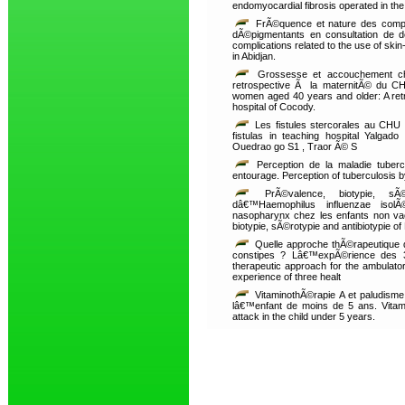
endomyocardial fibrosis operated in the 
FrÃ©quence et nature des compl
dÃ©pigmentants en consultation de d
complications related to the use of ski
in Abidjan.
Grossesse et accouchement ch
retrospective Ã la maternitÃ© du CH
women aged 40 years and older: A retr
hospital of Cocody.
Les fistules stercorales au CHU
fistulas in teaching hospital Yalg
Ouedrao go S1 , Traor Ã© S
Perception de la maladie tubercu
entourage. Perception of tuberculosis by
PrÃ©valence, biotypie, sÃ©
dâ€™Haemophilus influenzae isol
nasopharynx chez les enfants non v
biotypie, sÃ©rotypie and antibiotypie o
Quelle approche thÃ©rapeutique d
constipes ? Lâ€™expÃ©rience des 3 
therapeutic approach for the ambulat
experience of three healt
VitaminothÃ©rapie A et paludisme
lâ€™enfant de moins de 5 ans. Vitamin
attack in the child under 5 years.