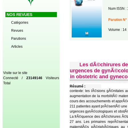
Num ISSN : 
NOS REVUES
Parution N° 
Catégories
Volume : 14
Revues
Parutions
Articles
Les dÃ©chirures de
urgences de gynÃ©colog
Visite sur le site
in obstetric and gynec
Connecté /
23149146
Visiteurs
Total
Résumé :
contexte: les lÃ©sions gÃ©nitales 
augmentation de la morbilitÃ© matern
cours des accouchements et apprÃ©c
211 patientes ayant prÃ©sentÃ© une 
urgences gynÃ©cologiques et obstÃ©
La frÃ©quence des dÃ©chirures Ã©t
27 ans. Les primaires reprÃ©senta
maternitÃ©s pÃ©riphÃ©riques au 