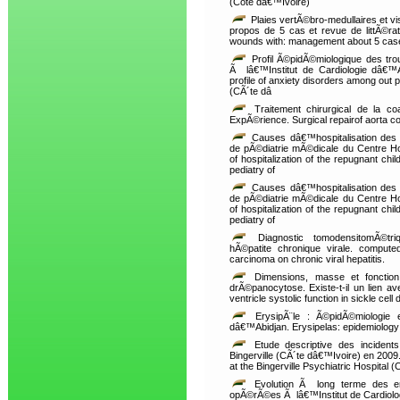
(Cote dâ€™Ivoire)
Plaies vertÃ©bro-medullaires et v
propos de 5 cas et revue de littÃ©rat
wounds with: management about 5 case
Profil Ã©pidÃ©miologique des tro
Ã lâ€™Institut de Cardiologie dâ€™A
profile of anxiety disorders among out pa
(CÃ´te dâ
Traitement chirurgical de la co
ExpÃ©rience. Surgical repairof aorta c
Causes dâ€™hospitalisation des e
de pÃ©diatrie mÃ©dicale du Centre Ho
of hospitalization of the repugnant chil
pediatry of
Causes dâ€™hospitalisation des e
de pÃ©diatrie mÃ©dicale du Centre Ho
of hospitalization of the repugnant chil
pediatry of
Diagnostic tomodensitomÃ©tri
hÃ©patite chronique virale. compute
carcinoma on chronic viral hepatitis.
Dimensions, masse et fonction 
drÃ©panocytose. Existe-t-il un lien 
ventricle systolic function in sickle cell
ErysipÃ¨le : Ã©pidÃ©miologie e
dâ€™Abidjan. Erysipelas: epidemiology 
Etude descriptive des incidents
Bingerville (CÃ´te dâ€™Ivoire) en 2009.
at the Bingerville Psychiatric Hospital 
Evolution Ã long terme des end
opÃ©rÃ©es Ã lâ€™Institut de Cardiolog