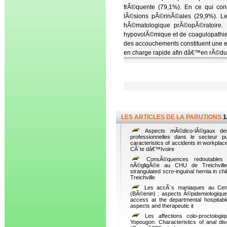
frÃ©quente (79,1%). En ce qui conc
lÃ©sions pÃ©rinÃ©ales (29,9%). L
hÃ©matologique prÃ©opÃ©ratoire. 
hypovolÃ©mique et de coagulopathie s
des accouchements constituent une e
en charge rapide afin dâ€™en rÃ©duir
LES ARTICLES DE LA PARUTIONS
1
Aspects mÃ©dico-lÃ©gaux des
professionnelles dans le secteur p
caracteristics of accidents in workplace
CÃ´te dâ€™Ivoire
ConsÃ©quences redoutables d
nÃ©gligÃ©e au CHU de Treichville
strangulated scro-inguinal hernia in chi
Treichville
Les accÃ¨s maniaques au Centr
(BÃ©enin) : aspects Ã©pidemiologique
access at the departmental hospitabl
aspects and therapeutic it
Les affections colo-proctolog
Yopougon. Characteristics of anal di