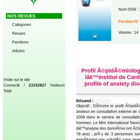
Num ISSN : 
NOS REVUES
Parution N° 
Catégories
Volume : 14
Revues
Parutions
Articles
Profil Ã©pidÃ©miolog
lâ€™Institut de Car
Visite sur le site
profile of anxiety di
Connecté /
23152927
Visiteurs
Total
Résumé :
Objectif : DÃ©crire le profil Ã©pi
anxieux en consultation externe de
2009 dans le service de consultati
hommes. Le Mini International Neurop
lâ€™analyse des donnÃ©es ont Ã©tÃ© 
78 ans) ; prÃ¨s de 3 personnes sur
exerÃ§aient une activitÃ© sans rev