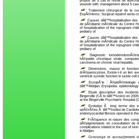
propos de 5 cas et revue de littÃ©rat
wounds with: management about 5 case
Traitement chirurgical de la co
ExpÃ©rience. Surgical repairof aorta c
Causes dâ€™hospitalisation des e
de pÃ©diatrie mÃ©dicale du Centre Ho
of hospitalization of the repugnant chil
pediatry of
Causes dâ€™hospitalisation des e
de pÃ©diatrie mÃ©dicale du Centre Ho
of hospitalization of the repugnant chil
pediatry of
Diagnostic tomodensitomÃ©tri
hÃ©patite chronique virale. compute
carcinoma on chronic viral hepatitis.
Dimensions, masse et fonction 
drÃ©panocytose. Existe-t-il un lien 
ventricle systolic function in sickle cell
ErysipÃ¨le : Ã©pidÃ©miologie e
dâ€™Abidjan. Erysipelas: epidemiology 
Etude descriptive des incidents
Bingerville (CÃ´te dâ€™Ivoire) en 2009.
at the Bingerville Psychiatric Hospital 
Evolution Ã long terme des end
opÃ©rÃ©es Ã lâ€™Institut de Cardiolog
endomyocardial fibrosis operated in the 
FrÃ©quence et nature des compl
dÃ©pigmentants en consultation de d
complications related to the use of ski
in Abidjan.
Grossesse et accouchement ch