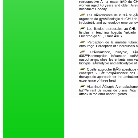
retrospective Ã la maternitÃ© du CH
women aged 40 years and older: A retr
hospital of Cocody.
Les dÃ©chirures de la filiÃ¨re 
urgences de gynÃ©cologie du CHU de Co
in obstetric and gynecology emergency 
Les fistules stercorales au CHU
fistulas in teaching hospital Yalg
Ouedrao go S1 , Traor Ã© S
Perception de la maladie tubercu
entourage. Perception of tuberculosis by
PrÃ©valence, biotypie, sÃ©
dâ€™Haemophilus influenzae isol
nasopharynx chez les enfants non v
biotypie, sÃ©rotypie and antibiotypie o
Quelle approche thÃ©rapeutique d
constipes ? Lâ€™expÃ©rience des 3 
therapeutic approach for the ambulat
experience of three healt
VitaminothÃ©rapie A et paludisme
lâ€™enfant de moins de 5 ans. Vitamin
attack in the child under 5 years.