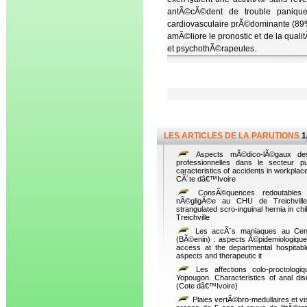
antÃ©cÃ©dent de trouble panique 
cardiovasculaire prÃ©dominante (89%)
amÃ©liore le pronostic et de la quali
et psychothÃ©rapeutes.
LES ARTICLES DE LA PARUTIONS
1
Aspects mÃ©dico-lÃ©gaux des
professionnelles dans le secteur p
caracteristics of accidents in workplace
CÃ´te dâ€™Ivoire
ConsÃ©quences redoutables d
nÃ©gligÃ©e au CHU de Treichville
strangulated scro-inguinal hernia in chi
Treichville
Les accÃ¨s maniaques au Centr
(BÃ©enin) : aspects Ã©pidemiologique
access at the departmental hospitabl
aspects and therapeutic it
Les affections colo-proctolog
Yopougon. Characteristics of anal di
(Cote dâ€™Ivoire)
Plaies vertÃ©bro-medullaires et v