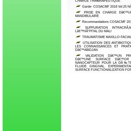
CHARGE THÃ‰RAPEUTIQUE
Garde- COSACMF 2018 Vol 25 N
PRISE EN CHARGE Dâ€™U
MANDIBULAIRE
Recommandations COSACMF 2018
SUPPURATION INTRACRÃ‚N
Lâ€™HÃ”PITAL DU MALI
TRAUMATISME MAXILLO-FACIA
UTILISATION DES ANTIBIOTI
LES CONNAISSANCES ET PRATI
Dâ€™ABIDJAN
VALIDATION Dâ€™UN PRO
Dâ€™UNE SURFACE Dâ€™OR
NANOCAPTEUR POUR LA DÃ‰TEC
FLUIDE GINGIVAL. EXPERIMEN
SURFACE FUNCTIONALIZATION FO