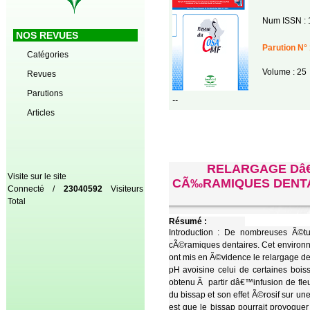
Num ISSN : 
NOS REVUES
Parution N° 
Catégories
Volume : 25
Revues
Parutions
--
Articles
RELARGAGE Dâ€
Visite sur le site
CÃ‰RAMIQUES DENTAIR
Connecté /
23040592
Visiteurs
Total
Résumé :
Introduction : De nombreuses Ã©t
cÃ©ramiques dentaires. Cet environn
ont mis en Ã©vidence le relargage d
pH avoisine celui de certaines boi
obtenu Ã partir dâ€™infusion de fl
du bissap et son effet Ã©rosif sur u
est que le bissap pourrait provoque