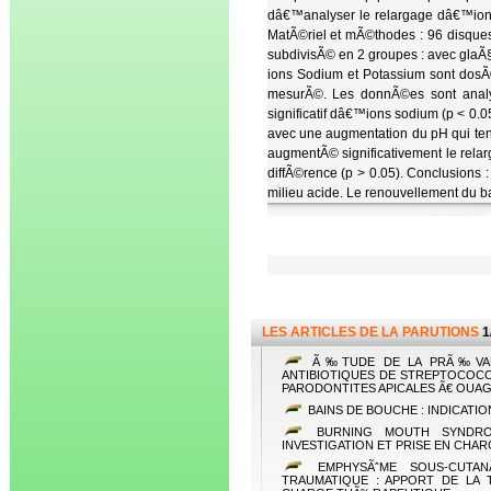
dâ€™analyser le relargage dâ€™ion
MatÃ©riel et mÃ©thodes : 96 disque
subdivisÃ© en 2 groupes : avec glaÃ
ions Sodium et Potassium sont dosÃ
mesurÃ©. Les donnÃ©es sont analys
significatif dâ€™ions sodium (p < 0.0
avec une augmentation du pH qui ten
augmentÃ© significativement le rel
diffÃ©rence (p > 0.05). Conclusions 
milieu acide. Le renouvellement du 
LES ARTICLES DE LA PARUTIONS
1
Ã‰TUDE DE LA PRÃ‰VALE
ANTIBIOTIQUES DE STREPTOCOC
PARODONTITES APICALES Ã€ OUA
BAINS DE BOUCHE : INDICATI
BURNING MOUTH SYNDROME
INVESTIGATION ET PRISE EN CHA
EMPHYSÃˆME SOUS-CUTA
TRAUMATIQUE : APPORT DE LA