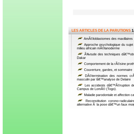
LES ARTICLES DE LA PARUTIONS
1
AmÃ©loblastomes des maxillaires : 
Approche psychologique du sujet
milieu africain mÃ©lanoderme
Ã‰tude des techniques dâ€™obtur
Dakar
Comportement de la rÃ©sine prothÃ
Couverture, gardes, et sommaire
DÃ©termination des normes crÃ¢n
masculin par lâ€™analyse de Delaire
Les accidents dâ€™Ã©ruption de
Campus de LomÃ© (Togo).
Maladie parodontale et affection ca
Reconstitution corono-radicul
alternative Ã la pose dâ€™un faux moi