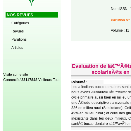
Num ISSN : 
NOS REVUES
Parution N° 
Catégories
Volume : 11
Revues
Parutions
Articles
Evaluation de lâ€™Ã©tat
scolarisÃ©s en 
Visite sur le site
Connecté /
23117848
Visiteurs Total
Résumé :
Les affections bucco-dentaires son
nous avons Ã©valuÃ© lâ€™Ã©tat dent
cycle primaire aussi bien en milieu 
une Ã©tude descriptive transversale 
336 en milieu rural (Sebikotane). Ce
49% en milieu rural ; et celle des g
inexistante dans les deux milieux.
santÃ© bucco-dentaire sâ€™avÃ¨re n