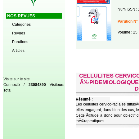
Num ISSN : 
NOS REVUES
Parution N° 
Catégories
Volume : 25
Revues
Parutions
-
Articles
CELLULITES CERVIC
Visite sur le site
Ã‰PIDEMIOLOGIQUES
Connecté /
23084890
Visiteurs
D
Total
Résumé :
Les cellulites cervico-faciales diff
elles engagent, dans bien des cas, le 
Cette Ã©tude a donc pour objectif 
thÃ©rapeutiques.