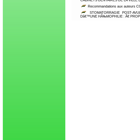
CABINETS DENTAIRES DE LA VILL
Recommandations aux auteurs CO
STOMATORRAGIE POST-AV
Dâ€™UNE HÃ‰MOPHILIE : Ã€ PRO