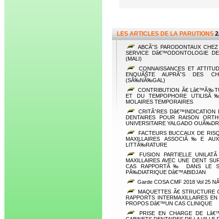
LES ARTICLES DE LA PARUTIONS
2
ABCÃˆS PARODONTAUX CHEZ
SERVICE Dâ€™ODONTOLOGIE DE 
(MALI)
CONNAISSANCES ET ATTITUD
ENQUÃŠTE AUPRÃˆS DES CH
(SÃ‰NÃ‰GAL)
CONTRIBUTION Ã€ Lâ€™Ã‰TU
ET DU TEMPOPHORE UTILISÃ‰
MOLAIRES TEMPORAIRES
CRITÃˆRES Dâ€™INDICATION
DENTAIRES POUR RAISON ORTH
UNIVERSITAIRE YALGADO OUÃ‰D
FACTEURS BUCCAUX DE RI
MAXILLAIRES ASSOCIÃ‰E AUX
LITTÃ‰RATURE
FUSION PARTIELLE UNILATÃ
MAXILLAIRES AVEC UNE DENT S
CAS RAPPORTÃ‰ DANS LE SE
PÃ‰DIATRIQUE Dâ€™ABIDJAN
Garde COSA CMF 2018 Vol 25 NÂ
MAQUETTES Ã€ STRUCTURE 
RAPPORTS INTERMAXILLAIRES EN
PROPOS Dâ€™UN CAS CLINIQUE
PRISE EN CHARGE DE Lâ€