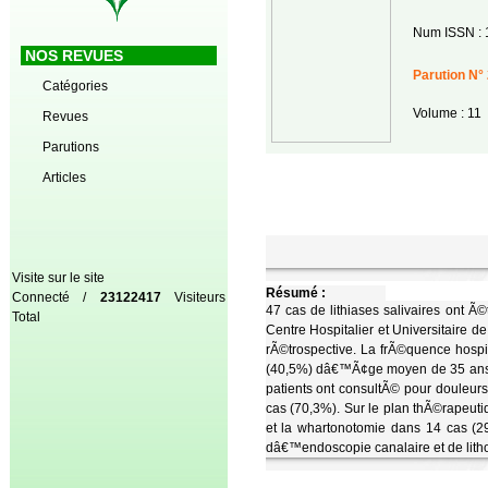
Num ISSN : 
NOS REVUES
Parution N° 
Catégories
Volume : 11
Revues
Parutions
Articles
Visite sur le site
Résumé :
Connecté /
23122417
Visiteurs
47 cas de lithiases salivaires ont Ã
Total
Centre Hospitalier et Universitaire 
rÃ©trospective. La frÃ©quence hos
(40,5%) dâ€™Ã¢ge moyen de 35 ans a
patients ont consultÃ© pour douleur
cas (70,3%). Sur le plan thÃ©rapeu
et la whartonotomie dans 14 cas (2
dâ€™endoscopie canalaire et de lithot