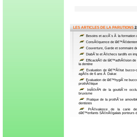
LES ARTICLES DE LA PARUTIONS
2
Besoins et accÃ¨s Ã la formation c
ConsÃ©quence de lâ€™Ã©dentement
Couverture, Garde et sommaire d
DiabÃ¨te et Ã©checs tardifs en imp
EfficacitÃ© de lâ€™adhÃ©sion de
la dentine
Evaluation de lâ€™Ã©tat bucco-
agÃ©s de 6 ans Ã Dakar.
Evaluation de lâ€™hygiÃ¨ne bucco-
prothÃ©tique
IntÃ©rÃªt de la gouttiÃ¨re occl
bruxisme
Pratique de la prothÃ¨se amovibl
dentistes
PrÃ©valence de la carie den
dâ€™enfants SÃ©nÃ©galais porteurs 