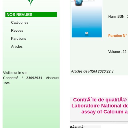
NOS REVUES
Num ISSN : 
Catégories
Revues
Parution N° 
Parutions
Articles
Volume : 22
Articles de RISM 2020;22,3
Visite sur le site
Connecté /
23092931
Visiteurs
Total
ContrÃ´le de qualitÃ©
Laboratoire National d
assay of Calcium a
Résumé :