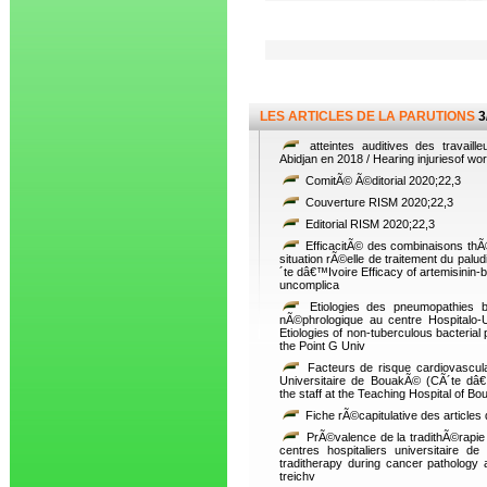
LES ARTICLES DE LA PARUTIONS
3
atteintes auditives des travail
Abidjan en 2018 / Hearing injuriesof wo
ComitÃ© Ã©ditorial 2020;22,3
Couverture RISM 2020;22,3
Editorial RISM 2020;22,3
EfficacitÃ© des combinaisons th
situation rÃ©elle de traitement du pa
´te dâ€™Ivoire Efficacy of artemisinin-b
uncomplica
Etiologies des pneumopathies b
nÃ©phrologique au centre Hospitalo-
Etiologies of non-tuberculous bacterial
the Point G Univ
Facteurs de risque cardiovascula
Universitaire de BouakÃ© (CÃ´te dâ€
the staff at the Teaching Hospital of Bo
Fiche rÃ©capitulative des articles
PrÃ©valence de la tradithÃ©rapie
centres hospitaliers universitaire d
traditherapy during cancer pathology 
treichv