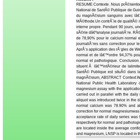
RESUME Contexte. Nous prÃ©sentons 
National de SantÃ© Publique de Gui
du magnÃ©sium sanguins avec lâ€™a
MÃ©thode.Un contrÃ´le de qualitÃ© in
interne propre. Pendant 90 jours, u
sÃ©rie dâ€ºanalyse journaliÃ¨re. RÃ©
de 78,90% pour le calcium normal e
journaliÃ¨res sans correction pou
AprÃ¨s application des rÃ¨gles de We
normal et de lâ€™ordre 94,37% pou
normal et pathologique. Conclusion
situent Ã lâ€™intÃ©rieur de lalimit
SantÃ© Publique est situÃ© dans l
magnÃ©sium, ABSTRACT Context.We pre
National Public Health Laboratory 
magnesium assay with the application
carried out in parallel with the dail
aliquot was introduced twice in the da
normal calcium was 78.90% and abou
correction for normal magnesiumwas 
acceptance rate of daily series wa
respectively for normal and patholog
are located inside the average confi
and magnesium, LNSP is located in t