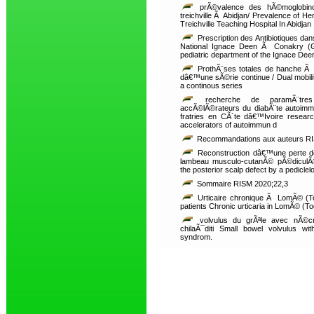
prÃ©valence des hÃ©moglobinop
treichville Ã Abidjan/ Prevalence of He
Treichville Teaching Hospital In Abidjan
Prescription des Antibiotiques dan
National Ignace Deen Ã Conakry (Gui
pediatric department of the Ignace Dee
ProthÃ¨ses totales de hanche Ã d
dâ€™une sÃ©rie continue / Dual mobility 
a continous series
recherche de paramÃ¨tres 
accÃ©lÃ©rateurs du diabÃ¨te autoimmu
fratries en CÃ´te dâ€™Ivoire researc
accelerators of autoimmun d
Recommandations aux auteurs RIS
Reconstruction dâ€™une perte de
lambeau musculo-cutanÃ© pÃ©diculÃ© 
the posterior scalp defect by a pedicl
Sommaire RISM 2020;22,3
Urticaire chronique Ã LomÃ© (To
patients Chronic urticaria in LomÃ© (Togo
volvulus du grÃªle avec nÃ©cr
chilaÃ¯diti Small bowel volvulus wit
syndrom.