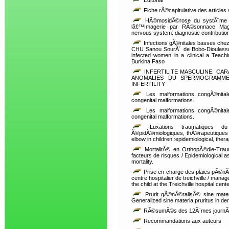
Editorial
Fiche rÃ©capitulative des article
HÃ©mosidÃ©rose du systÃ¨me ne
lâ€™Imagerie par RÃ©sonnace Magn
nervous system: diagnostic contributi
Infections gÃ©nitales basses chez
CHU Sanou SourÃ´ de Bobo-Dioulasso /
infected women in a clinical a Teach
Burkina Faso
INFERTILITE MASCULINE: CA
ANOMALIES DU SPERMOGRAMME
INFERTILITY
Les malformations congÃ©nitales 
congenital malformations.
Les malformations congÃ©nitales 
congenital malformations.
Luxations traumatiques d
Ã©pidÃ©miologiques, thÃ©rapeutiques e
elbow in children :epidemiological, the
MortalitÃ© en OrthopÃ©die-Traum
facteurs de risques / Epidemiological a
mortality.
Prise en charge des plaies pÃ©n
centre hospitalier de treichville / man
the child at the Treichville hospital cente
Prurit gÃ©nÃ©ralisÃ© sine mate
Generalized sine materia pruritus in d
RÃ©sumÃ©s des 12Ã¨mes journÃ©es
Recommandations aux auteurs