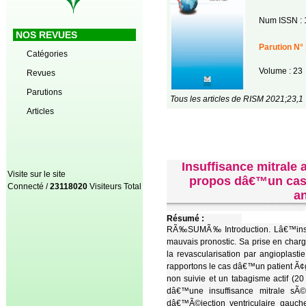
Num ISSN : 
NOS REVUES
Parution N° 
Catégories
Volume : 23
Revues
Parutions
Tous les articles de RISM 2021;23,1
Articles
Insuffisance mitrale
Visite sur le site
propos dâ€™un cas /
Connecté /
23118020
Visiteurs Total
an
Résumé :
RÃ‰SUMÃ‰ Introduction. Lâ€™insuff
mauvais pronostic. Sa prise en charg
la revascularisation par angioplast
rapportons le cas dâ€™un patient Ã¢g
non suivie et un tabagisme actif (
dâ€™une insuffisance mitrale sÃ©
dâ€™Ã©jection ventriculaire gauch