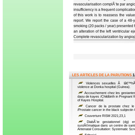
revascularisation complÃ¨te par angi
insufficiency is a frequent complicati
of this work is to reassess the value
report. We report the case of a 48-y
smoking (20 packs / year) presented f
an alteration of the left ventricular
Complete revascularization by angiopl
LES ARTICLES DE LA PARUTIONS
1
Violences sexuelles Ã lâ€™hÃ´p
violence at Donka hospital (Guinea).
Accouchement chez les gestantes 
daou de kayes /Childbirth in Pregnan
of Kayes Hospital.
Cancer de la prostate chez le 
/Prostate cancer in the black subjectin
Couverture RISM 2021;23,1
DiabÃ¨te gestationnel (dg) en
systÃ©matique dans un centre de sante
Antenatal Consultation: Systematic Scr