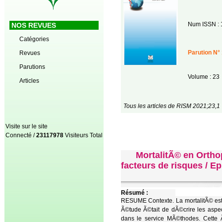
Num ISSN : 
NOS REVUES
Catégories
Parution N° 
Revues
Parutions
Volume : 23
Articles
Tous les articles de RISM 2021;23,1
Visite sur le site
Connecté /
23117978
Visiteurs Total
MortalitÃ© en Orth
facteurs de risques / E
Résumé :
RESUME Contexte. La mortalitÃ© est 
Ã©tude Ã©tait de dÃ©crire les aspec
dans le service MÃ©thodes. Cette Ã