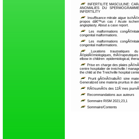
INFERTILITE MASCULINE: CA
ANOMALIES DU SPERMOGRAMME
INFERTILITY
Insuffisance mitrale aigue ischÃ©
propos dâ€™un cas / Acute ischemic
angioplasty. About a case report.
Les malformations congÃ©nitales 
congenital malformations.
Les malformations congÃ©nitales 
congenital malformations.
Luxations traumatiques d
Ã©pidÃ©miologiques, thÃ©rapeutiques e
elbow in children :epidemiological, the
Prise en charge des plaies pÃ©n
centre hospitalier de treichville / man
the child at the Treichville hospital cente
Prurit gÃ©nÃ©ralisÃ© sine mate
Generalized sine materia pruritus in d
RÃ©sumÃ©s des 12Ã¨mes journÃ©es
Recommandations aux auteurs
Sommaire RISM 2021;23,1
Sommaire/Contents