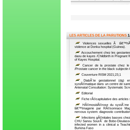
LES ARTICLES DE LA PARUTIONS
1
Violences sexuelles Ã lâ€™hÃ´p
violence at Donka hospital (Guinea).
Accouchement chez les gestantes 
daou de kayes /Childbirth in Pregnan
of Kayes Hospital.
Cancer de la prostate chez le 
/Prostate cancer in the black subjectin
Couverture RISM 2021;23,1
DiabÃ¨te gestationnel (dg) en
systÃ©matique dans un centre de sante
Antenatal Consultation: Systematic Scr
Editorial
Fiche rÃ©capitulative des article
HÃ©mosidÃ©rose du systÃ¨me ne
lâ€™Imagerie par RÃ©sonnace Magn
nervous system: diagnostic contributi
Infections gÃ©nitales basses chez
CHU Sanou SourÃ´ de Bobo-Dioulasso /
infected women in a clinical a Teach
Burkina Faso