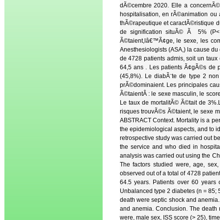
dÃ©cembre 2020. Elle a concernÃ© 
hospitalisation, en rÃ©animation 
thÃ©rapeutique et caractÃ©ristique 
de signification situÃ© Ã 5% (P< 
Ã©taient,lâ€™Ã¢ge, le sexe, les com
Anesthesiologists (ASA,) la cause du
de 4728 patients admis, soit un ta
64,5 ans . Les patients Ã¢gÃ©s de 
(45,8%). Le diabÃ¨te de type 2 no
prÃ©dominaient. Les principales ca
Ã©taientÂ : le sexe masculin, le sco
Le taux de mortalitÃ© Ã©tait de 3%
risques trouvÃ©s Ã©taient, le sexe m
ABSTRACT Context. Mortality is a perfo
the epidemiological aspects, and to ide
retrospective study was carried out 
the service and who died in hospital
analysis was carried out using the Chi
The factors studied were, age, sex
observed out of a total of 4728 patie
64.5 years. Patients over 60 year
Unbalanced type 2 diabetes (n = 85; 
death were septic shock and anemia. T
and anemia. Conclusion. The death 
were, male sex, ISS score (> 25), tim