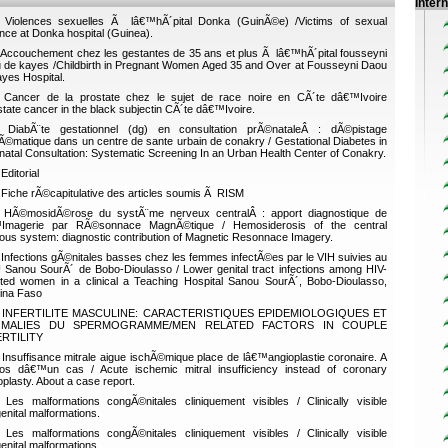
Inter
Violences sexuelles Ã lâ€™hÃ´pital Donka (GuinÃ©e) /Victims of sexual
ence at Donka hospital (Guinea).
Accouchement chez les gestantes de 35 ans et plus Ã lâ€™hÃ´pital fousseyni
 de kayes /Childbirth in Pregnant Women Aged 35 and Over at Fousseyni Daou
ayes Hospital.
Cancer de la prostate chez le sujet de race noire en CÃ´te dâ€™Ivoire
state cancer in the black subjectin CÃ´te dâ€™Ivoire.
DiabÃ¨te gestationnel (dg) en consultation prÃ©nataleÂ : dÃ©pistage
Ã©matique dans un centre de sante urbain de conakry / Gestational Diabetes in
natal Consultation: Systematic Screening In an Urban Health Center of Conakry.
Editorial
Fiche rÃ©capitulative des articles soumis Ã RISM
HÃ©mosidÃ©rose du systÃ¨me nerveux centralÂ : apport diagnostique de
™Imagerie par RÃ©sonnace MagnÃ©tique / Hemosiderosis of the central
ous system: diagnostic contribution of Magnetic Resonnace Imagery.
Infections gÃ©nitales basses chez les femmes infectÃ©es par le VIH suivies au
Sanou SourÃ´ de Bobo-Dioulasso / Lower genital tract infections among HIV-
cted women in a clinical a Teaching Hospital Sanou SourÃ´, Bobo-Dioulasso,
ina Faso
INFERTILITE MASCULINE: CARACTERISTIQUES EPIDEMIOLOGIQUES ET
MALIES DU SPERMOGRAMME/MEN RELATED FACTORS IN COUPLE
ERTILITY
Insuffisance mitrale aigue ischÃ©mique place de lâ€™angioplastie coronaire. A
os dâ€™un cas / Acute ischemic mitral insufficiency instead of coronary
oplasty. About a case report.
Les malformations congÃ©nitales cliniquement visibles / Clinically visible
enital malformations.
Les malformations congÃ©nitales cliniquement visibles / Clinically visible
enital malformations.