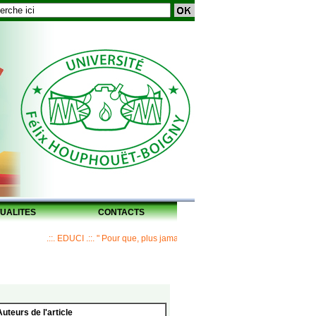
UALITES
CONTACTS
.::. EDUCI .::. " Pour que, plus jamais, un Maître ne laisse ses disciples san
Auteurs de l'article