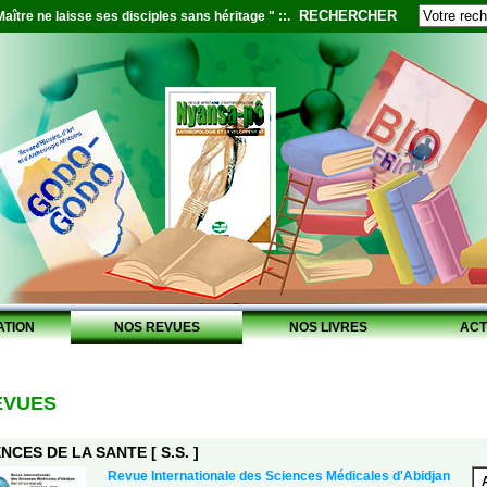
RECHERCHER
aître ne laisse ses disciples sans héritage " ::.
ATION
NOS REVUES
NOS LIVRES
ACT
EVUES
NCES DE LA SANTE [ S.S. ]
Revue Internationale des Sciences Médicales d'Abidjan