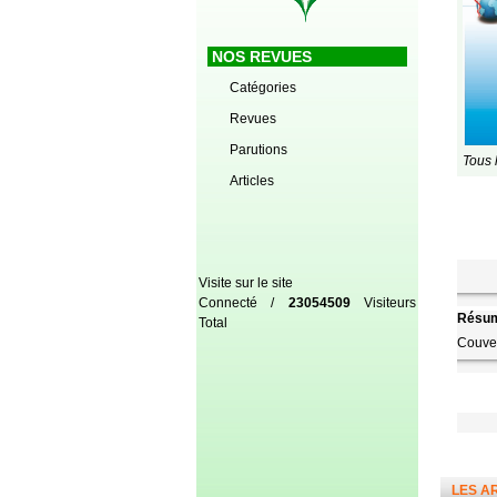
NOS REVUES
Catégories
Revues
Parutions
Tous 
Articles
Visite sur le site
Connecté /
23054509
Visiteurs
Résum
Total
Couver
LES A