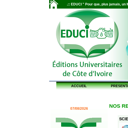
.:: EDUCI " Pour que, plus jamais, un M
ACCUEIL
PRESENT
NOS R
07/08/2026
SCIE