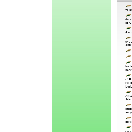
viol
daou
of K
/Pro
syst
Ante
lâ€
nerv
CHU 
infe
Burk
ANO
INF
prop
angi
cong
cong