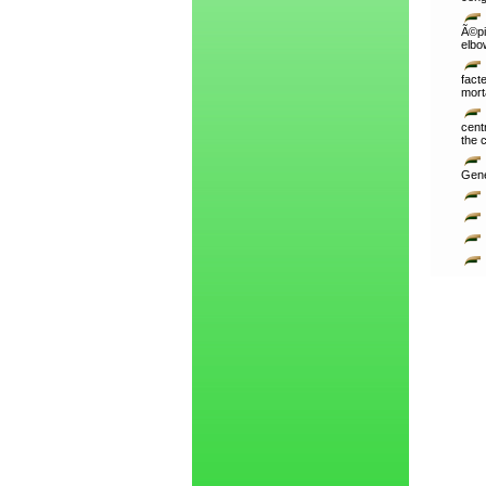
Ã©pi
elbo
fact
morta
cent
the c
Gene