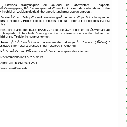
Luxations traumatiques du coudeÂ de lâ€™enfant : aspects
dÃ©miologiques, thÃ©rapeutiques et Ã©volutifs / Traumatic dislocations of the
w in children :epidemiological, therapeutic and progressive aspects.
MortalitÃ© en OrthopÃ©die-TraumatologieÂ :aspects Ã©pidÃ©miologiques et
eurs de risques / Epidemiological aspects and risk factors of orthopedics-trauma
lity.
Prise en charge des plaies pÃ©nÃ©trantes de lâ€™abdomen de lâ€™enfant au
re hospitalier de treichville / management of penetrant wounds of the abdomen of
hild at the Treichville hospital center.
Prurit gÃ©nÃ©ralisÃ© sine materia en dermatologie Ã Cotonou (BÃ©nin) /
ralized sine materia pruritus in dermatology in Cotonou
RÃ©sumÃ©s des 12Ã¨mes journÃ©es scientifiques des internes
Recommandations aux auteurs
Sommaire RISM 2021;23,1
Sommaire/Contents