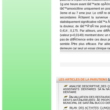
1g une heure avant lâ€™acte opÃ©rat
lâ€™amoxicilline uniquement en post
3eme et au 7 eme jour. Le critÃ¨re d
secondaires Ã©taient la survenue 
statistiquement significative nâ€™a 
la douleur, de lâ€™Å“dÃ¨me post-opÃ
0,414 ; 0,175. Par ailleurs, une dif
(valeur p=0,0149) montrant donc un r
pas de diffÃ©rence entre ces deux p
semble Ãªtre plus efficace. Par ail
demeure car seul un essai clinique r
LES ARTICLES DE LA PARUTIONS
1
ANALYSE DESCRIPTIVE DES C
ASSISTANTS DENTAIRES SÃ‰NÃ
DENTAIRE
Ã‰VALUATION DES RESTAURA
DENTS ANTÃ‰RIEURES: Ã€ PROP
MUNICIPAL DE SANTÃ‰ BUCCO-D
BILAN DES ACTIVITES CLIN