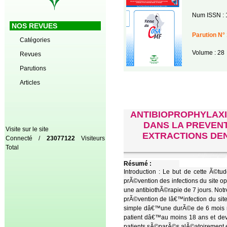
Num ISSN : 
NOS REVUES
Parution N° 
Catégories
Volume : 28
Revues
Parutions
Articles
ANTIBIOPROPHYLAXI
DANS LA PREVENT
Visite sur le site
EXTRACTIONS DEN
Connecté /
23077122
Visiteurs
Total
Résumé :
Introduction : Le but de cette Ã©t
prÃ©vention des infections du site op
une antibiothÃ©rapie de 7 jours. Not
prÃ©vention de lâ€™infection du sit
simple dâ€™une durÃ©e de 6 mois me
patient dâ€™au moins 18 ans et deva
patients sÃ©parÃ©s alÃ©atoirement en