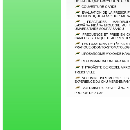
DE LA CLINIQUE Dâ€™ODONTOLOG
COUVERTURE-GARDE
EVALUATION DE LA PRESCRIP
ENDODONTIQUE A Lâ€™HOPITAL N
FRACTURES MANDIBUL
Lâ€™Ã‰PIDÃ‰MIOLOGIE AU TR
UNIVERSITAIRE SOURÃ” SANOU
FREQUENCE ET PRISE EN CH
CARIEUSES : ENQUETE AUPRES DE
LES LUXATIONS DE Lâ€™ART
PRATIQUE ODONTO-STOMATOLOGIQ
LIPOSARCOME MYXOÃDE HÃ‰
RECOMMANDATIONS AUX AUT
THYROÃDITE DE RIEDEL A P
TREICHVILLE
VOLUMINEUSES MUCOCELES F
EXPERIENCE DU CHU MERE-ENFANT
VOLUMINEUX KYSTE Ã‰PID
PROPOS DE 2 CAS